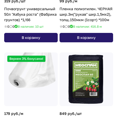
319 руб./
шт
99 руб./
м
Почвогрунт универсальный
Пленка полиэтилен. ЧЕРНАЯ
50л "Азбука роста" (Фабрика
шир.3м("рукав" шир.1,5мх2),
грунтов) *1/66
толщ.150мкм (1сорт) *100м
0
0
В наличии: 10
шт
0
0
В наличии: 416.8
м
В корзину
В корзину
Вернем 3% бонусами!
179 руб./
м
849 руб./
шт