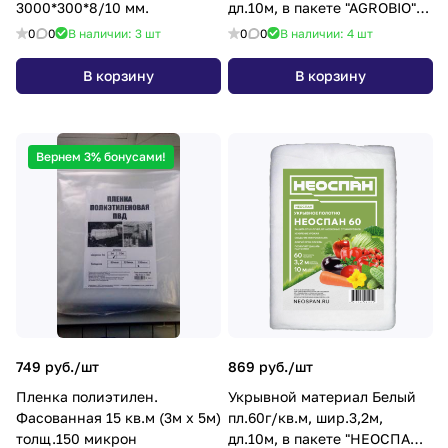
3000*300*8/10 мм.
дл.10м, в пакете "AGROBIO"/
"НЕОСПАН" *1/12
0
0
В наличии: 3
шт
0
0
В наличии: 4
шт
В корзину
В корзину
Вернем 3% бонусами!
749 руб./
шт
869 руб./
шт
Пленка полиэтилен.
Укрывной материал Белый
Фасованная 15 кв.м (3м х 5м)
пл.60г/кв.м, шир.3,2м,
толщ.150 микрон
дл.10м, в пакете "НЕОСПАН"