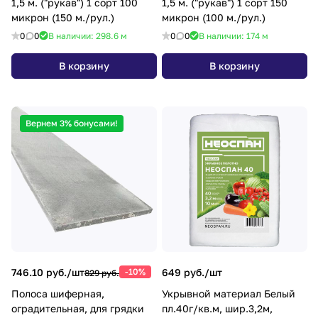
1,5 м. ("рукав") 1 сорт 100
1,5 м. ("рукав") 1 сорт 150
микрон (150 м./рул.)
микрон (100 м./рул.)
0
0
В наличии: 298.6
м
0
0
В наличии: 174
м
В корзину
В корзину
Вернем 3% бонусами!
746.10 руб./
шт
-10%
649 руб./
шт
829 руб.
Полоса шиферная,
Укрывной материал Белый
оградительная, для грядки
пл.40г/кв.м, шир.3,2м,