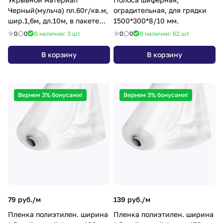
Черный(мульча) пл.60г/кв.м,
оградительная, для грядки
шир.1,6м, дл.10м, в пакете
1500*300*8/10 мм.
"AGROBIO"/ "НЕОСПАН" *1/18
0
0
В наличии: 3
шт
0
0
В наличии: 62
шт
В корзину
В корзину
Вернем 3% бонусами!
Вернем 3% бонусами!
79 руб./
м
139 руб./
м
Пленка полиэтилен. ширина
Пленка полиэтилен. ширина