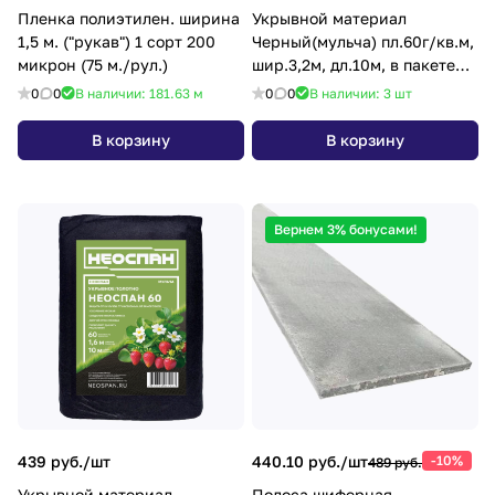
Пленка полиэтилен. ширина
Укрывной материал
1,5 м. ("рукав") 1 сорт 200
Черный(мульча) пл.60г/кв.м,
микрон (75 м./рул.)
шир.3,2м, дл.10м, в пакете
"AGROBIO"/ "НЕОСПАН" *1/8
0
0
В наличии: 181.63
м
0
0
В наличии: 3
шт
В корзину
В корзину
Вернем 3% бонусами!
439 руб./
шт
440.10 руб./
шт
-10%
489 руб.
Укрывной материал
Полоса шиферная,