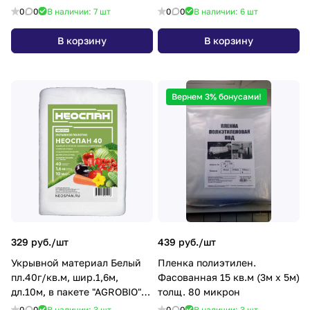
*1/8
0
0
В наличии: 7
шт
0
0
В наличии: 6
шт
В корзину
В корзину
Вернем 3% бонусами!
329 руб./
шт
439 руб./
шт
Укрывной материал Белый
Пленка полиэтилен.
пл.40г/кв.м, шир.1,6м,
Фасованная 15 кв.м (3м х 5м)
дл.10м, в пакете "AGROBIO"/
толщ. 80 микрон
"НЕОСПАН" *1/22
0
0
В наличии: 3
шт
0
0
В наличии: 3
шт