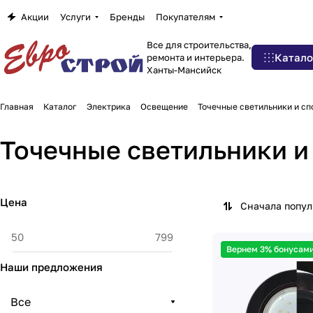
Акции
Услуги
Бренды
Покупателям
Все для строительства,
Катало
ремонта и интерьера.
Ханты-Мансийск
Главная
Каталог
Электрика
Освещение
Точечные светильники и сп
Точечные светильники и
Цена
Сначала попу
Вернем 3% бонусами
Наши предложения
Все