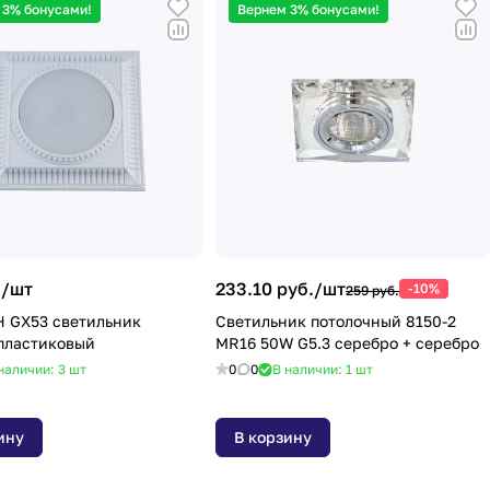
 3% бонусами!
Вернем 3% бонусами!
./
шт
233.10 руб./
шт
-10%
259 руб.
 GX53 светильник
Светильник потолочный 8150-2
пластиковый
MR16 50W G5.3 серебро + серебро
наличии: 3
шт
0
0
В наличии: 1
шт
ину
В корзину