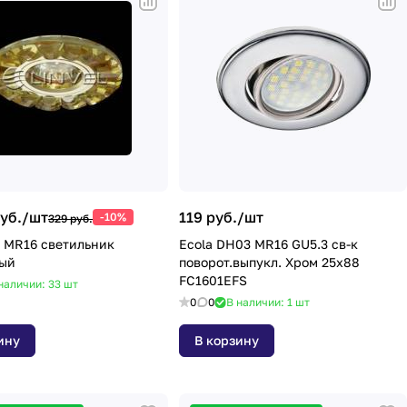
уб./
шт
119 руб./
шт
-10%
329 руб.
Y MR16 светильник
Ecola DH03 MR16 GU5.3 св-к
ный
поворот.выпукл. Хром 25x88
FC1601EFS
наличии: 33
шт
0
0
В наличии: 1
шт
ину
В корзину