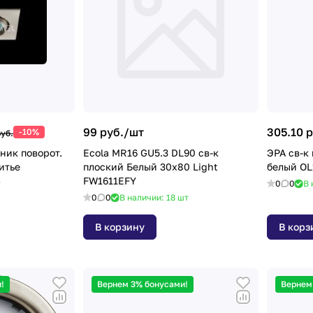
99 руб./
шт
305.10 р
-10%
руб.
Ecola MR16 GU5.3 DL90 св-к
ЭРА св-к 
16 литье
плоский Белый 30x80 Light
белый OL
FW1611EFY
т
0
0
В 
0
0
В наличии: 18
шт
В корзину
В корз
!
Вернем 3% бонусами!
Вернем