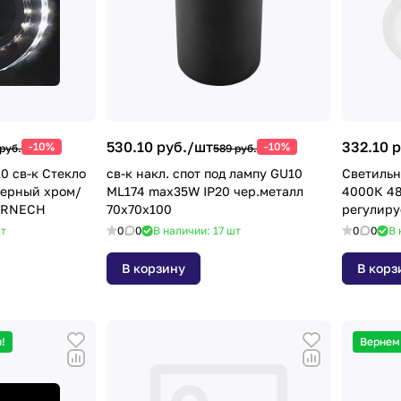
530.10 руб./
шт
332.10 р
-10%
-10%
руб.
589 руб.
0 св-к Стекло
св-к накл. спот под лампу GU10
Светильн
Черный хром/
ML174 max35W IP20 чер.металл
4000К 48
53RNECH
70x70x100
регулир
диаметро
т
0
0
В наличии: 17
шт
0
0
В 
В корзину
В корз
!
Вернем