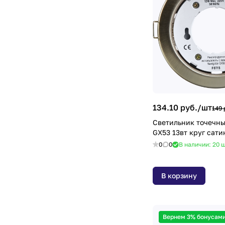
134.10 руб./
шт
149 
Светильник точечны
GX53 13вт круг сати
0
0
В наличии: 20
ш
В корзину
Вернем 3% бонусами