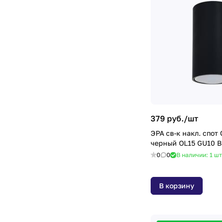
379 руб./
шт
ЭРА св-к накл. спот
черный OL15 GU10 B
0
0
В наличии: 1
шт
В корзину