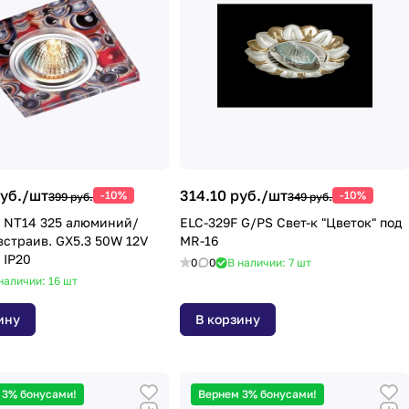
уб./
шт
314.10 руб./
шт
-10%
-10%
399 руб.
349 руб.
 NT14 325 алюминий/
ELC-329F G/PS Свет-к "Цветок" под
встраив. GX5.3 50W 12V
MR-16
 IP20
0
0
В наличии: 7
шт
наличии: 16
шт
ину
В корзину
 3% бонусами!
Вернем 3% бонусами!