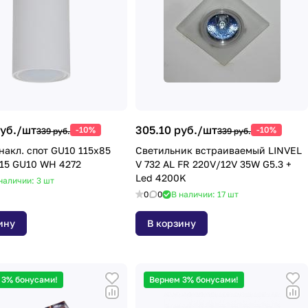
уб./
шт
305.10 руб./
шт
-10%
-10%
339 руб.
339 руб.
накл. спот GU10 115х85
Светильник встраиваемый LINVEL
15 GU10 WH 4272
V 732 AL FR 220V/12V 35W G5.3 +
Led 4200K
наличии: 3
шт
0
0
В наличии: 17
шт
ину
В корзину
 3% бонусами!
Вернем 3% бонусами!