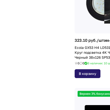
323.10 руб./
шт
359 
Ecola GX53 H4 LD531
Круг подсветка 4K 
Черный 38x126 SP
0
0
В наличии: 10
ш
В корзину
Вернем 3% бонусами