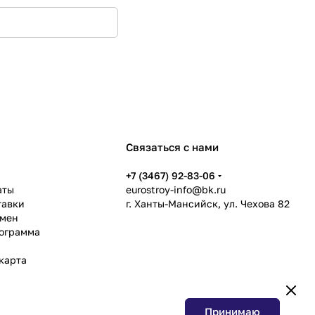
Связаться с нами
ь
+7 (3467) 92-83-06
аты
eurostroy-info@bk.ru
тавки
г. Ханты-Мансийск, ул. Чехова 82
бмен
рограмма
карта
Принимаю