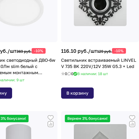
уб./
шт
116.10 руб./
шт
-10%
-10%
369 руб.
129 руб.
ик светодиодный ДВО-6w
Светильник встраиваемый LINVEL
0Лм slim белый с
V 735 BK 220V/12V 35W G5.3 + Led
уемым монтажным
0
0
В наличии: 18
шт
м (до 90мм)
наличии: 9
шт
ину
В корзину
 3% бонусами!
Вернем 3% бонусами!