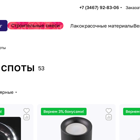
+7 (3467) 92-83-06
Заказа
Строительные смеси
г
Лакокрасочные материалы
Ве
оты
 споты
53
лярные
!
Вернем 3% бонусами!
Вернем