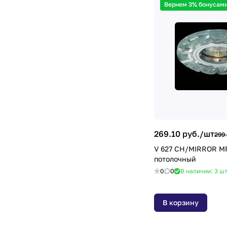
Вернем 3% бонусами
269.10 руб./
шт
299 
V 627 CH/MIRROR M
потолочный
0
0
В наличии: 3
ш
В корзину