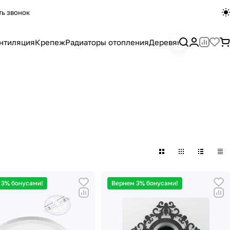
ть звонок
нтиляция
Крепеж
Радиаторы отопления
Деревянный погона
 3% бонусами!
Вернем 3% бонусами!