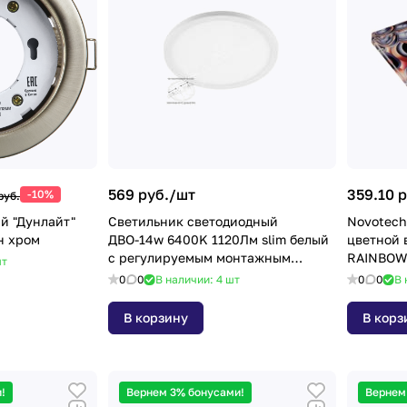
569 руб./
шт
359.10 р
-10%
руб.
й "Дунлайт"
Светильник светодиодный
Novotech
н хром
ДВО-14w 6400K 1120Лм slim белый
цветной 
с регулируемым монтажным
RAINBOW
т
диаметром (до 160мм
0
0
В наличии: 4
шт
0
0
В 
В корзину
В корз
!
Вернем 3% бонусами!
Вернем