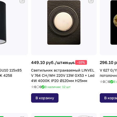
449.10 руб./
шт
296.10 р
-10%
499 руб.
 GU10 115х85
Светильник встраиваемый LINVEL
V 627 G/
K 4258
V 764 CH/WH 220V 13W GX53 + Led
потолоч
4W 4000K IP20 Ø120мм H25мм
0
0
В 
0
0
В наличии: 12
шт
В корзину
В корз