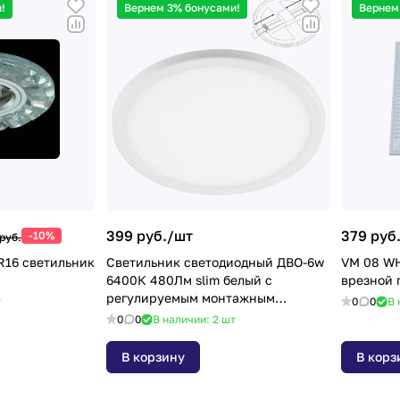
!
Вернем 3% бонусами!
Вернем
399 руб./
шт
379 руб
-10%
руб.
R16 светильник
Светильник светодиодный ДВО-6w
VM 08 WH
6400К 480Лм slim белый с
врезной 
регулируемым монтажным
т
0
0
В 
диаметром (до 90мм)
0
0
В наличии: 2
шт
В корзину
В корз