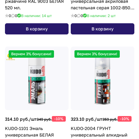
ржавчине RAL 9003 БЕЛАЯ
универсальная акриловая
520 мл.
пастельная серая 1002-B50G
520 мл
0
0
В наличии: 14
шт
0
0
В наличии: 2
шт
В корзину
В корзину
Вернем 3% бонусами!
Вернем 3% бонусами!
314.10 руб./
шт
-10%
323.10 руб./
шт
-10%
349 руб.
359 руб.
KUDO-1101 Эмаль
KUDO-2004 ГРУНТ
универсальная БЕЛАЯ
универсальный алкидный