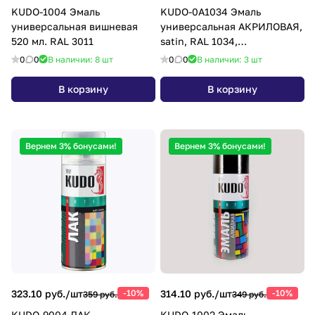
KUDO-1004 Эмаль
KUDO-0A1034 Эмаль
универсальная вишневая
универсальная АКРИЛОВАЯ,
520 мл. RAL 3011
satin, RAL 1034,
АБРИКОСОВАЯ, 520 мл.
0
0
В наличии: 8
шт
0
0
В наличии: 3
шт
В корзину
В корзину
Вернем 3% бонусами!
Вернем 3% бонусами!
323.10 руб./
шт
-10%
314.10 руб./
шт
-10%
359 руб.
349 руб.
KUDO-9004 ЛАК
KUDO-1002 Эмаль