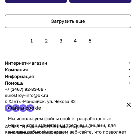
Загрузить еще
1
2
3
4
5
Интернет-магазин
Компания
Информация
Помощь
+7 (3467) 92-83-06
eurostroy-info@bk.ru
г. Ханты-Мансийск, ул. Чехова 82
Файлы cookie
Мы используем файлы cookie, разработанные
нашими специалистами и третьими лицами, для
© 2026 ТЦ Еврострой. Все права сохранены.
анализа событий на нашем веб-сайте, что позволяет
Конфиденциальность
Оферта