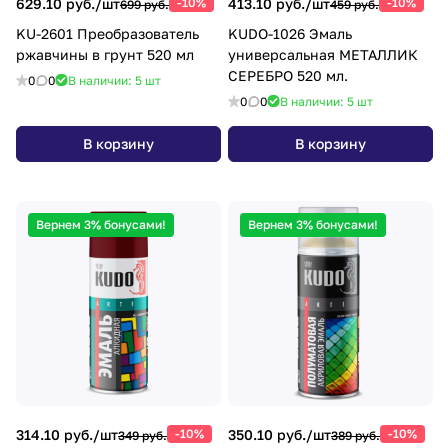
629.10 руб./
шт
-10%
413.10 руб./
шт
-10%
699 руб.
459 руб.
KU-2601 Преобразователь
KUDO-1026 Эмаль
ржавчины в грунт 520 мл
универсальная МЕТАЛЛИК
СЕРЕБРО 520 мл.
0
0
В наличии: 5
шт
0
0
В наличии: 5
шт
В корзину
В корзину
Вернем 3% бонусами!
Вернем 3% бонусами!
314.10 руб./
шт
-10%
350.10 руб./
шт
-10%
349 руб.
389 руб.