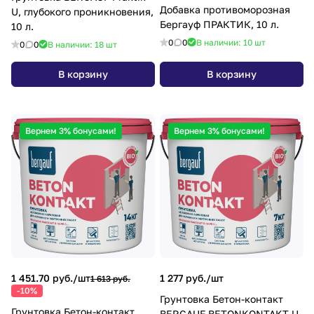
Добавка противоморозная
U, глубокого проникновения,
Бергауф ПРАКТИК, 10 л.
10 л.
0
0
В наличии: 10
шт
0
0
В наличии: 18
шт
В корзину
В корзину
Вернем 3% бонусами!
Вернем 3% бонусами!
1 451.70 руб./
шт
1 277 руб./
шт
1 613 руб.
-10%
Грунтовка Бетон-контакт
Грунтовка Бетон-контакт
BERGAUF BETONKONTAKT U