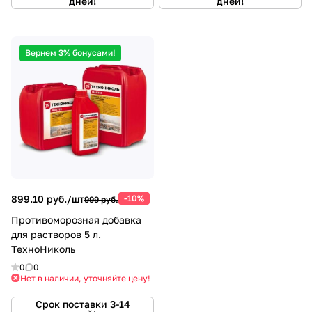
дней!
дней!
Вернем 3% бонусами!
899.10 руб./
шт
-10%
999 руб.
Противоморозная добавка
для растворов 5 л.
ТехноНиколь
0
0
Нет в наличии, уточняйте цену!
Срок поставки 3-14