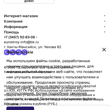
дней!
Интернет-магазин
Компания
Информация
Помощь
+7 (3467) 92-83-06
eurostroy-info@bk.ru
г. Ханты-Мансийск, ул. Чехова 82
Файлы cookie
Мы используем файлы cookie, разработанные
нашими специалистами и третьими лицами, для
© 2026 ТЦ Еврострой. Все права сохранены.
анализа событий на нашем веб-сайте, что позволяет
Конфиденциальность
Оферта
нам улучшать взаимодействие с пользователями и
обслуживание. Продолжая просмотр страниц
Указанные на сайте цены не являются публичной офертой
нашего сайта, вы принимаете условия его
(ст.435, 437 ГК РФ).Используемые на сайте изображения
использования. Более подробные сведения
товаров могут включать дополнительное оборудование и
смотрите в нашей
Политике в отношении файлов
компоненты,не входящие в стандартную комплектацию товара.
Все цены указаны в рублях (PУБ.)
Cookie
.