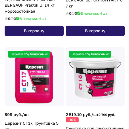
BERGAUF Praktik U, 14 кг
7 кг
морозостойкая
0
0
В наличии: 4
шт
0
0
В наличии: 4
шт
В корзину
В корзину
Вернем 3% бонусами!
Вернем 3% бонусами!
899 руб./
шт
2 519.10 руб./
шт
2 799 руб.
-10%
Церезит СТ17, Грунтовка 5
Грунтовка под декоративную