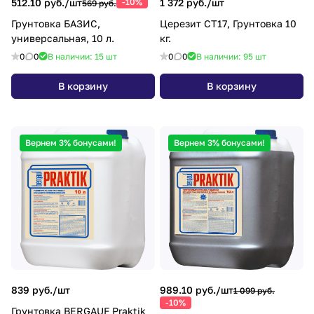
512.10 руб./
шт
-10%
1 372 руб./
шт
569 руб.
Грунтовка БАЗИС,
Церезит СТ17, Грунтовка 10
универсальная, 10 л.
кг.
0
0
В наличии: 15
шт
0
0
В наличии: 95
шт
В корзину
В корзину
Вернем 3% бонусами!
Вернем 3% бонусами!
839 руб./
шт
989.10 руб./
шт
1 099 руб.
-10%
Грунтовка BERGAUF Praktik