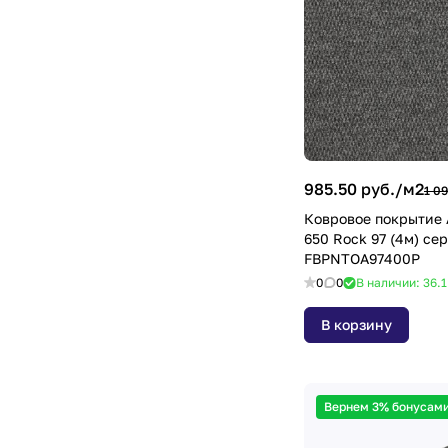
985.50 руб./
м2
1 09
Ковровое покрытие 
650 Rock 97 (4м) се
FBPNTOA97400P
0
0
В наличии: 36.
В корзину
Вернем 3% бонусами