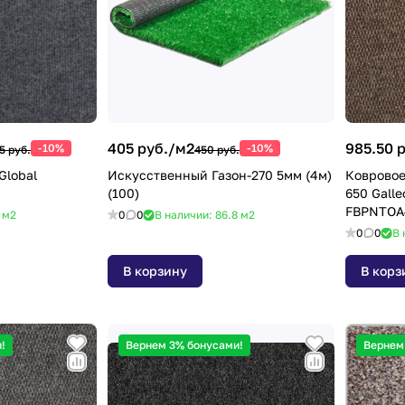
405 руб./
м2
985.50 р
-10%
-10%
5 руб.
450 руб.
Global
Искусственный Газон-270 5мм (4м)
Ковровое
(100)
650 Gall
FBPNTOA
8
м2
0
0
В наличии: 86.8
м2
0
0
В 
В корзину
В корз
!
Вернем 3% бонусами!
Вернем