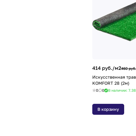
414 руб./
м2
460 руб
Искусственная тра
KOMFORT 28 (2м)
0
0
В наличии: 7.3
В корзину