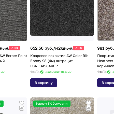
652.50 руб./
м2
981 руб.
-10%
-10%
5 руб.
725 руб.
AW Berber Point
Ковровое покрытие AW Color Rib
Покрытие
рый
Ebony 98 (4м) антрацит
Heathers 
FCRIIOA98400P
коричне
1
м2
0
0
В наличии: 10.4
м2
0
0
В 
В корзину
В корз
!
Вернем 3% бонусами!