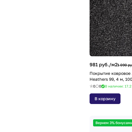
981 руб./
м2
1 090 ру
Покрытие ковровое 
Heathers 99, 4 м, 1
0
0
В наличии: 17.
В корзину
Вернем 3% бонусами