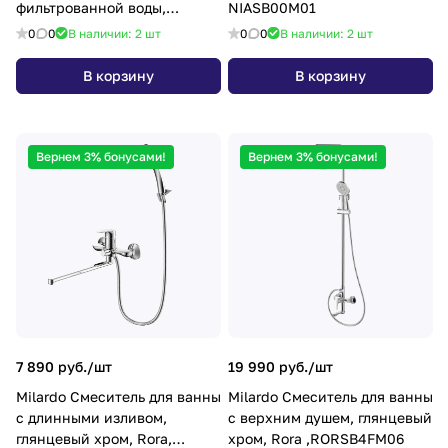
фильтрованной воды,
NIASB00M01
глянцевый хром, Rora,
0
0
В наличии: 2
шт
0
0
В наличии: 2
шт
RORSBFJM05
В корзину
В корзину
Вернем 3% бонусами!
Вернем 3% бонусами!
7 890 руб./
шт
19 990 руб./
шт
Milardo Смеситель для ванны
Milardo Смеситель для ванны
с длинными изливом,
с верхним душем, глянцевый
глянцевый хром, Rora,
хром, Rora ,RORSB4FM06