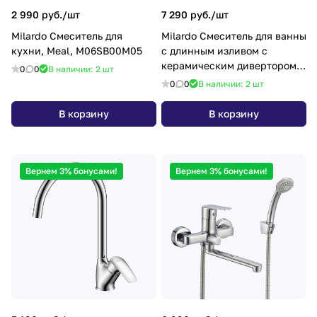
2 990 руб./
шт
7 290 руб./
шт
Milardo Смеситель для
Milardo Смеситель для ванны
кухни, Meal, M06SB00M05
с длинным изливом с
керамическим дивертором,
0
0
В наличии: 2
шт
Horizont, HORSB02M10
0
0
В наличии: 2
шт
В корзину
В корзину
Вернем 3% бонусами!
Вернем 3% бонусами!