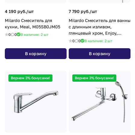
4 190 руб./
шт
7 790 руб./
шт
Milardo Смеситель для
Milardo Смеситель для ванны
кухни, Meal, M05SB0JM05
с длинным изливом,
глянцевый хром, Enjoy,
0
0
В наличии: 2
шт
MI,ENJSB00M10
0
0
В наличии: 2
шт
В корзину
В корзину
Вернем 3% бонусами!
Вернем 3% бонусами!