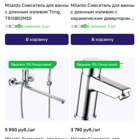
Milardo Смеситель для ванны
Milardo Смеситель для ванны
с длинным изливом Tring,
с длинным изливом с
TRISB02M10
керамическим дивертором
Stripe, STRSB02M10
0
0
В наличии: 2
шт
0
0
В наличии: 2
шт
В корзину
В корзину
Вернем 3% бонусами!
Вернем 3% бонусами!
5 990 руб./
шт
3 790 руб./
шт
Milardo Смеситель для ванны
Milardo Смеситель для