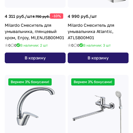
4 311 руб./
шт
-10%
4 990 руб./
шт
4 790 руб.
Milardo Смеситель для
Milardo Смеситель для
умывальника, глянцевый
умывальника Atlantic,
хром, Enjoy, MI,ENJSB00M01
ATLSB00M01
0
0
В наличии: 2
шт
0
0
В наличии: 3
шт
В корзину
В корзину
Вернем 3% бонусами!
Вернем 3% бонусами!