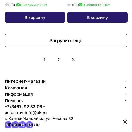
Milardo, RORSB00M10
0
0
В наличии: 1
шт
0
0
В наличии: 3
шт
В корзину
В корзину
Загрузить еще
1
2
3
Интернет-магазин
Компания
Информация
Помощь
+7 (3467) 92-83-06
eurostroy-info@bk.ru
г. Ханты-Мансийск, ул. Чехова 82
Файлы cookie