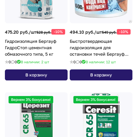
475.20 руб./
шт
-10%
494.10 руб./
шт
-10%
528 руб.
549 руб.
Гидроизоляция Бергауф
Быстротвердеющая
ГидроСтоп цементная
гидроизоляция для
обмазочного типа, 5 кг
остановки течей Бергауф
Гидропломба 0,6 кг
0
0
В наличии: 2
шт
0
0
В наличии: 12
шт
В корзину
В корзину
Вернем 3% бонусами!
Вернем 3% бонусами!