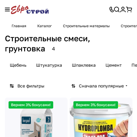
Главная
Каталог
Строительные материалы
Строител
Строительные смеси,
грунтовка
4
Щебень
Штукатурка
Шпаклевка
Цемент
Пе
Все фильтры
Сначала популярные
Вернем 3% бонусами!
Вернем 3% бонусами!