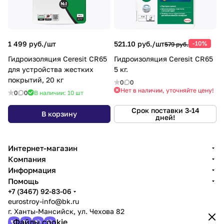
1 499 руб./
шт
521.10 руб./
шт
-10%
579 руб.
Гидроизоляция Ceresit CR65
Гидроизоляция Ceresit CR65
для устройства жестких
5 кг.
покрытий, 20 кг
0
0
Нет в наличии, уточняйте цену!
0
0
В наличии: 10
шт
Срок поставки 3-14
В корзину
дней!
Интернет-магазин
Компания
Информация
Помощь
+7 (3467) 92-83-06
eurostroy-info@bk.ru
г. Ханты-Мансийск, ул. Чехова 82
Файлы cookie