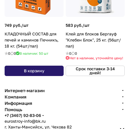
749 руб./
шт
583 руб./
шт
КЛАДОЧНЫЙ СОСТАВ для
Клей для блоков Бергауф
печей и каминов Печникъ,
"Клебен Блок", 25 кг. (56шт/
18 кг. (54шт/пал)
пал)
0
0
В наличии: 50
шт
0
0
Нет в наличии, уточняйте цену!
Срок поставки 3-14
В корзину
дней!
Интернет-магазин
Компания
Информация
Помощь
+7 (3467) 92-83-06
eurostroy-info@bk.ru
г. Ханты-Мансийск, ул. Чехова 82