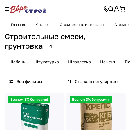
Главная
Каталог
Строительные материалы
Строител
Строительные смеси,
грунтовка
4
Щебень
Штукатурка
Шпаклевка
Цемент
Пе
Все фильтры
Сначала популярные
Вернем 3% бонусами!
Вернем 3% бонусами!