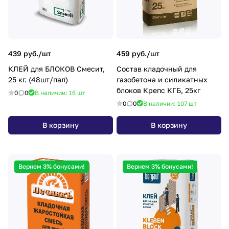
439 руб./
шт
459 руб./
шт
КЛЕЙ для БЛОКОВ Смесит,
Состав кладочный для
25 кг. (48шт/пал)
газобетона и силикатных
блоков Крепс КГБ, 25кг
0
0
В наличии: 16
шт
0
0
В наличии: 107
шт
В корзину
В корзину
Вернем 3% бонусами!
Вернем 3% бонусами!