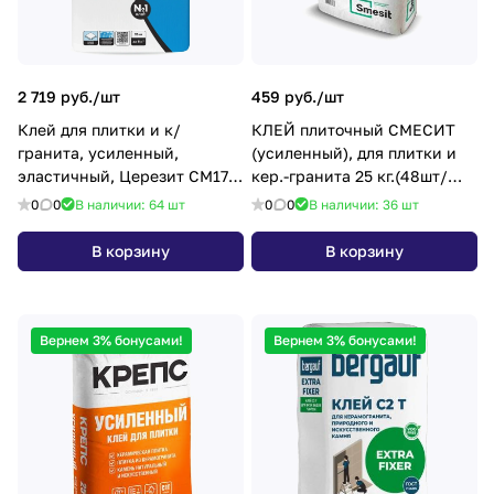
2 719 руб./
шт
459 руб./
шт
Клей для плитки и к/
КЛЕЙ плиточный СМЕСИТ
гранита, усиленный,
(усиленный), для плитки и
эластичный, Церезит СМ17,
кер.-гранита 25 кг.(48шт/
25 кг. (48шт/пал)
пал)
0
0
В наличии: 64
шт
0
0
В наличии: 36
шт
В корзину
В корзину
Вернем 3% бонусами!
Вернем 3% бонусами!