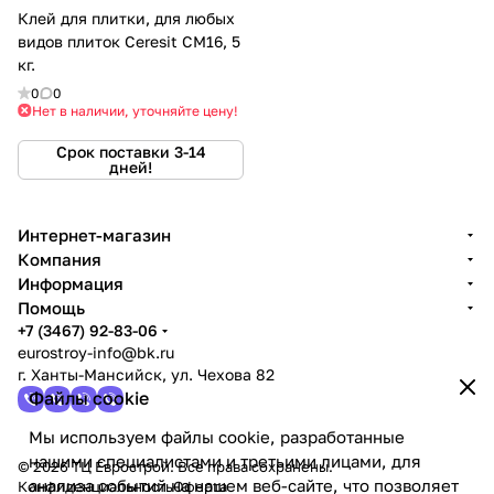
Клей для плитки, для любых
видов плиток Ceresit CM16, 5
кг.
0
0
Нет в наличии, уточняйте цену!
Срок поставки 3-14
дней!
Интернет-магазин
Компания
Информация
Помощь
+7 (3467) 92-83-06
eurostroy-info@bk.ru
г. Ханты-Мансийск, ул. Чехова 82
Файлы cookie
Мы используем файлы cookie, разработанные
нашими специалистами и третьими лицами, для
© 2026 ТЦ Еврострой. Все права сохранены.
анализа событий на нашем веб-сайте, что позволяет
Конфиденциальность
Оферта