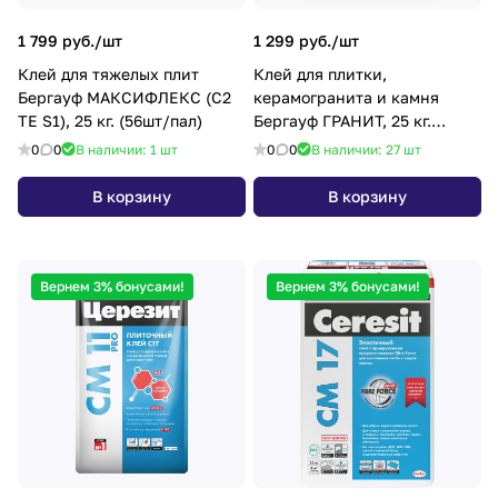
1 799 руб./
шт
1 299 руб./
шт
Клей для тяжелых плит
Клей для плитки,
Бергауф МАКСИФЛЕКС (C2
керамогранита и камня
TE S1), 25 кг. (56шт/пал)
Бергауф ГРАНИТ, 25 кг.
(56шт/пал)
0
0
В наличии: 1
шт
0
0
В наличии: 27
шт
В корзину
В корзину
Вернем 3% бонусами!
Вернем 3% бонусами!