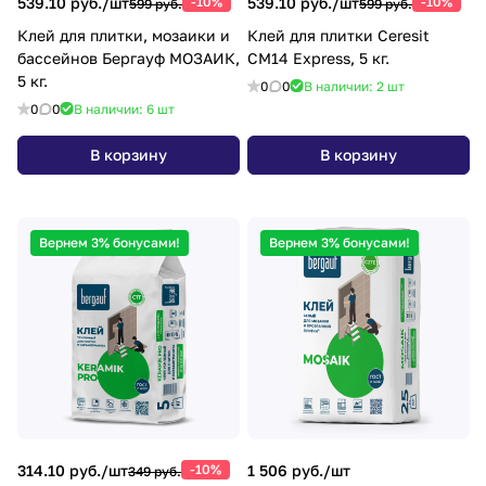
539.10 руб./
шт
-10%
539.10 руб./
шт
-10%
599 руб.
599 руб.
Клей для плитки, мозаики и
Клей для плитки Ceresit
бассейнов Бергауф МОЗАИК,
CM14 Express, 5 кг.
5 кг.
0
0
В наличии: 2
шт
0
0
В наличии: 6
шт
В корзину
В корзину
Вернем 3% бонусами!
Вернем 3% бонусами!
314.10 руб./
шт
-10%
1 506 руб./
шт
349 руб.