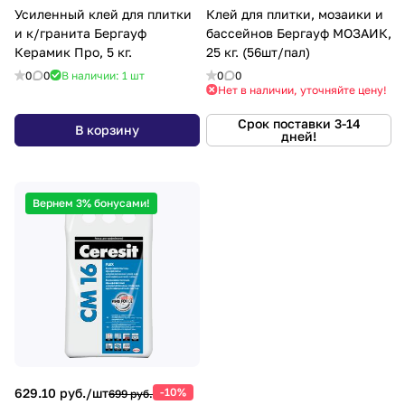
Усиленный клей для плитки
Клей для плитки, мозаики и
и к/гранита Бергауф
бассейнов Бергауф МОЗАИК,
Керамик Про, 5 кг.
25 кг. (56шт/пал)
0
0
В наличии: 1
шт
0
0
Нет в наличии, уточняйте цену!
Срок поставки 3-14
В корзину
дней!
Вернем 3% бонусами!
629.10 руб./
шт
-10%
699 руб.