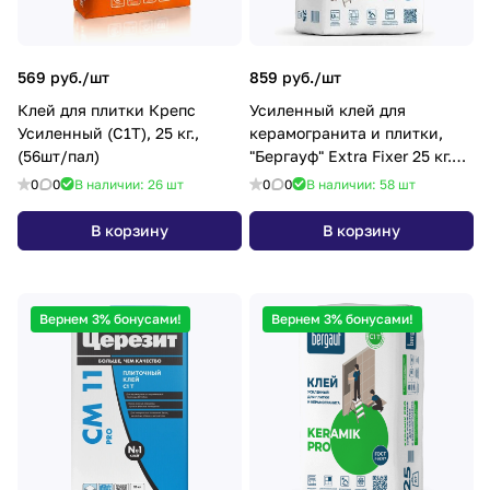
569 руб./
шт
859 руб./
шт
Клей для плитки Крепс
Усиленный клей для
Усиленный (С1Т), 25 кг.,
керамогранита и плитки,
(56шт/пал)
"Бергауф" Extra Fixer 25 кг.
С2 T (56шт/пал)
0
0
В наличии: 26
шт
0
0
В наличии: 58
шт
В корзину
В корзину
Вернем 3% бонусами!
Вернем 3% бонусами!