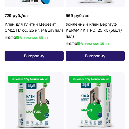
729 руб./
шт
569 руб./
шт
Клей для плитки Церезит
Усиленный клей Бергауф
СМ11 Плюс, 25 кг. (48шт/пал)
КЕРАМИК ПРО, 25 кг. (56шт/
пал)
0
0
В наличии: 85
шт
0
0
В наличии: 35
шт
В корзину
В корзину
Вернем 3% бонусами!
Вернем 3% бонусами!