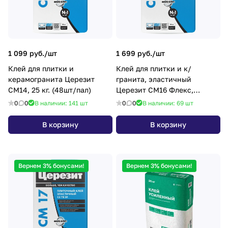
1 099 руб./
шт
1 699 руб./
шт
Клей для плитки и
Клей для плитки и к/
керамогранита Церезит
гранита, эластичный
СМ14, 25 кг. (48шт/пал)
Церезит СМ16 Флекс,
морозостойкий, 25 кг. (48шт/
0
0
В наличии: 141
шт
0
0
В наличии: 69
шт
пал)
В корзину
В корзину
Вернем 3% бонусами!
Вернем 3% бонусами!