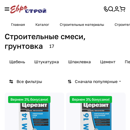
Главная
Каталог
Строительные материалы
Строител
Строительные смеси,
грунтовка
17
Щебень
Штукатурка
Шпаклевка
Цемент
Пе
Все фильтры
Сначала популярные
Вернем 3% бонусами!
Вернем 3% бонусами!