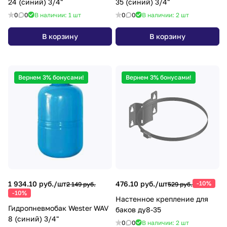
24 (синий) 3/4"
35 (синий) 3/4"
0
0
В наличии: 1
шт
0
0
В наличии: 2
шт
В корзину
В корзину
Вернем 3% бонусами!
Вернем 3% бонусами!
1 934.10 руб./
шт
476.10 руб./
шт
-10%
2 149 руб.
529 руб.
-10%
Настенное крепление для
Гидропневмобак Wester WAV
баков ду8-35
8 (синий) 3/4"
0
0
В наличии: 2
шт