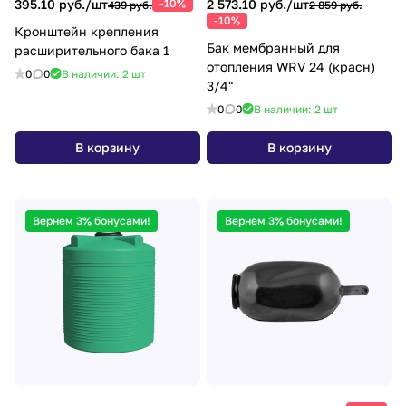
395.10 руб./
шт
-10%
2 573.10 руб./
шт
439 руб.
2 859 руб.
-10%
Кронштейн крепления
Бак мембранный для
расширительного бака 1
отопления WRV 24 (красн)
0
0
В наличии: 2
шт
3/4"
0
0
В наличии: 2
шт
В корзину
В корзину
Вернем 3% бонусами!
Вернем 3% бонусами!