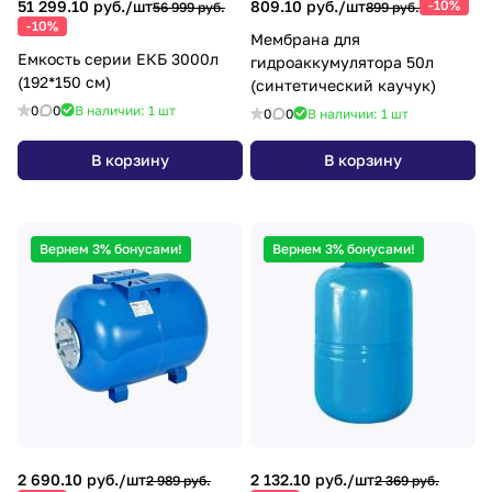
51 299.10 руб./
шт
809.10 руб./
шт
-10%
56 999 руб.
899 руб.
-10%
Мембрана для
Емкость серии ЕКБ 3000л
гидроаккумулятора 50л
(192*150 см)
(синтетический каучук)
0
0
В наличии: 1
шт
0
0
В наличии: 1
шт
В корзину
В корзину
Вернем 3% бонусами!
Вернем 3% бонусами!
2 690.10 руб./
шт
2 132.10 руб./
шт
2 989 руб.
2 369 руб.