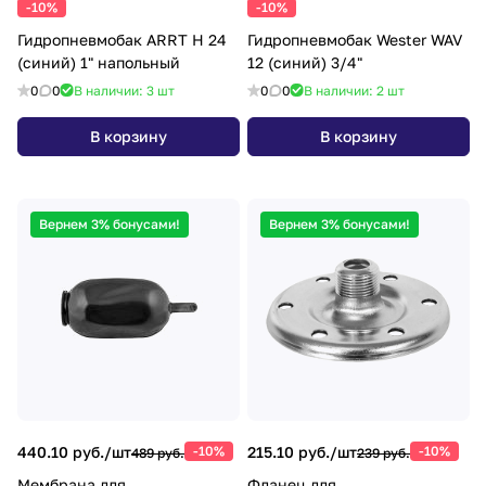
-10%
-10%
Гидропневмобак ARRT H 24
Гидропневмобак Wester WAV
(синий) 1" напольный
12 (синий) 3/4"
0
0
В наличии: 3
шт
0
0
В наличии: 2
шт
В корзину
В корзину
Вернем 3% бонусами!
Вернем 3% бонусами!
440.10 руб./
шт
-10%
215.10 руб./
шт
-10%
489 руб.
239 руб.
Мембрана для
Фланец для