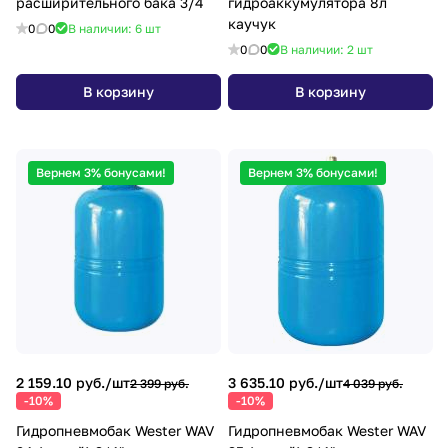
расширительного бака 3/4
гидроаккумулятора 8л
каучук
0
0
В наличии: 6
шт
0
0
В наличии: 2
шт
В корзину
В корзину
Вернем 3% бонусами!
Вернем 3% бонусами!
2 159.10 руб./
шт
3 635.10 руб./
шт
2 399 руб.
4 039 руб.
-10%
-10%
Гидропневмобак Wester WAV
Гидропневмобак Wester WAV