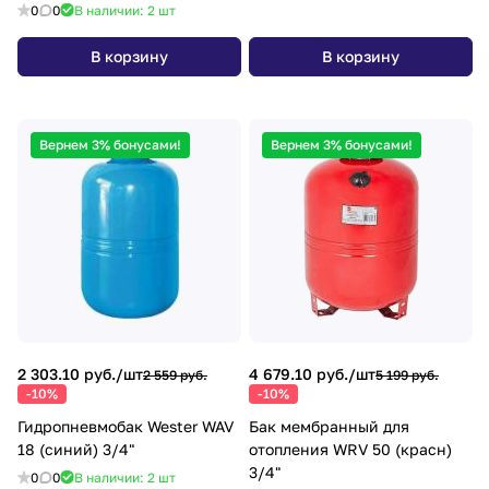
0
0
В наличии: 2
шт
В корзину
В корзину
Вернем 3% бонусами!
Вернем 3% бонусами!
2 303.10 руб./
шт
4 679.10 руб./
шт
2 559 руб.
5 199 руб.
-10%
-10%
Гидропневмобак Wester WAV
Бак мембранный для
18 (синий) 3/4"
отопления WRV 50 (красн)
3/4"
0
0
В наличии: 2
шт