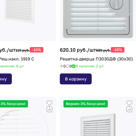
уб./
шт
620.10 руб./
шт
-10%
-10%
119 руб.
689 руб.
Реш.накл. 1919 С
Решетка-дверца П3030ДФ (30х30)
наличии: 8
шт
0
0
В наличии: 2
шт
ину
В корзину
 3% бонусами!
Вернем 3% бонусами!