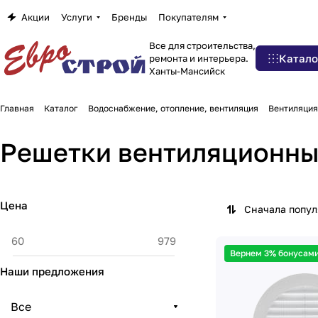
Акции
Услуги
Бренды
Покупателям
Все для строительства,
Катало
ремонта и интерьера.
Ханты-Мансийск
Главная
Каталог
Водоснабжение, отопление, вентиляция
Вентиляция
Решетки вентиляционн
Цена
Сначала попу
Вернем 3% бонусами
Наши предложения
Все