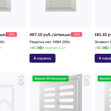
467.10 руб./
шт
161.10 р
-10%
-10%
руб.
519 руб.
50с
Решетка мет. МВМ 250с
Эковент 
т
0
0
В наличии: 6
шт
0
0
В 
В корзину
В корз
Вернем 3% бонусами!
Вернем