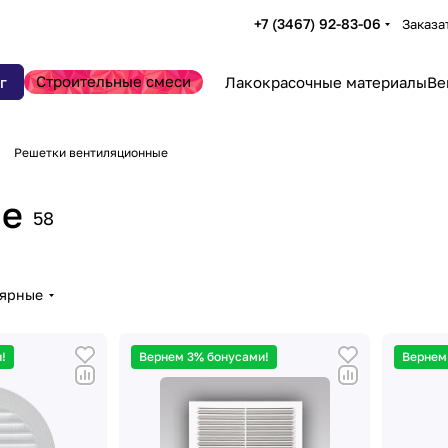
+7 (3467) 92-83-06
Заказа
Строительные смеси
г
Лакокрасочные материалы
Ве
Решетки вентиляционные
ые
58
лярные
!
Вернем 3% бонусами!
Вернем