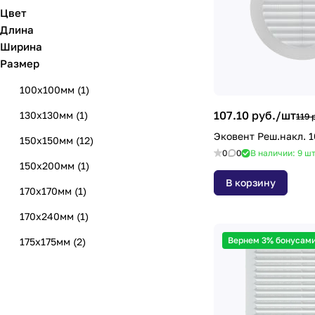
Цвет
Длина
Ширина
Размер
100х100мм
(
1
)
107.10 руб./
шт
130х130мм
(
1
)
119 
Эковент Реш.накл. 1
150х150мм
(
12
)
0
0
В наличии: 9
ш
150х200мм
(
1
)
В корзину
170х170мм
(
1
)
170х240мм
(
1
)
Вернем 3% бонусами
175х175мм
(
2
)
175х240мм
(
1
)
180х250мм
(
3
)