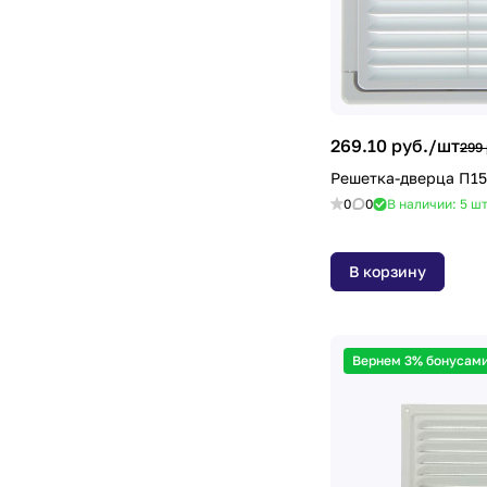
269.10 руб./
шт
299 
Решетка-дверца П15
0
0
В наличии: 5
ш
В корзину
Вернем 3% бонусами