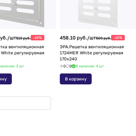
уб./
шт
458.10 руб./
шт
-10%
-10%
519 руб.
509 руб.
тка вентиляционная
ЭРА.Решетка вентиляционная
White регулируемая
1724MER White регулируемая
170x240
наличии: 3
шт
0
0
В наличии: 4
шт
ину
В корзину