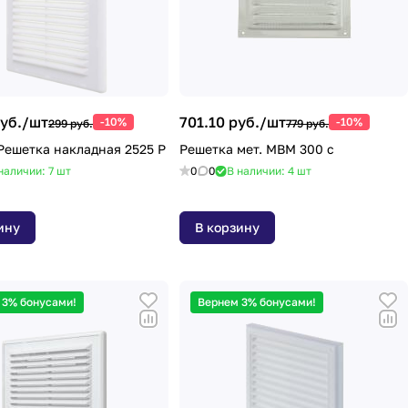
уб./
шт
701.10 руб./
шт
-10%
-10%
299 руб.
779 руб.
Решетка накладная 2525 Р
Решетка мет. МВМ 300 с
наличии: 7
шт
0
0
В наличии: 4
шт
ину
В корзину
 3% бонусами!
Вернем 3% бонусами!