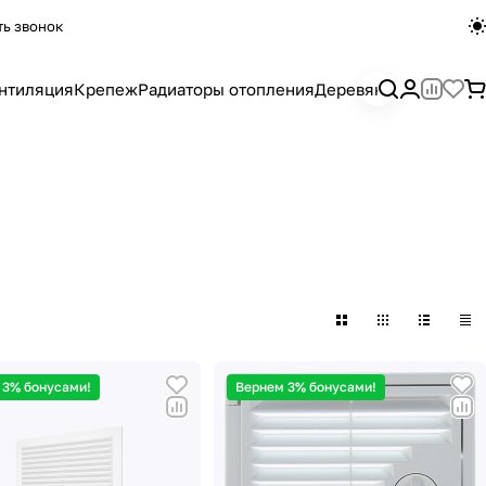
ть звонок
нтиляция
Крепеж
Радиаторы отопления
Деревянный погона
 3% бонусами!
Вернем 3% бонусами!