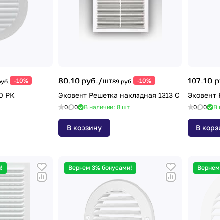
80.10 руб./
шт
107.10 р
-10%
-10%
руб.
89 руб.
0 РК
Эковент Решетка накладная 1313 С
Эковент 
т
0
0
В наличии: 8
шт
0
0
В 
В корзину
В корз
!
Вернем 3% бонусами!
Вернем