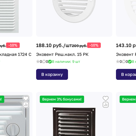
188.10 руб./
шт
143.10 р
-10%
-10%
руб.
209 руб.
кладная 1724 С
Эковент Реш.накл. 15 РК
Эковент 
т
0
0
В наличии: 9
шт
0
0
В 
В корзину
В корз
!
Вернем 3% бонусами!
Вернем