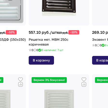
557.10 руб./
шт
269.10 р
-10%
-10%
руб.
619 руб.
15ДФ (150х150)
Решетка мет. МВМ 250с
Эковент 
коричневая
т
0
0
В 
0
0
В наличии: 7
шт
В корзину
В корз
!
Вернем 3% бонусами!
Вернем