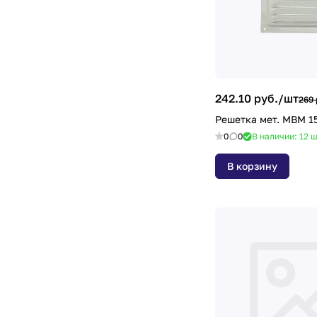
242.10 руб./
шт
269 
Решетка мет. МВМ 1
0
0
В наличии: 12
ш
В корзину