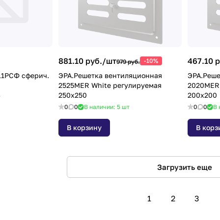
881.10 руб./
шт
467.10 р
-10%
979 руб.
11РСФ сферич.
ЭРА.Решетка вентиляционная
ЭРА.Реше
2525MER White регулируемая
2020MER 
250x250
200x200
т
0
0
В наличии: 5
шт
0
0
В 
В корзину
В корз
Загрузить еще
1
2
3