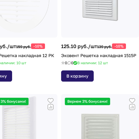
уб./
шт
125.10 руб./
шт
-10%
-10%
159 руб.
139 руб.
Решетка накладная 12 РК
Эковент Решетка накладная 1515Р
наличии: 10
шт
0
0
В наличии: 12
шт
ину
В корзину
 3% бонусами!
Вернем 3% бонусами!