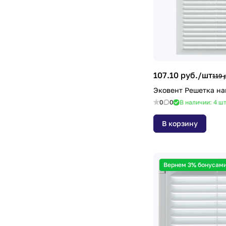
183х253мм
(
2
)
190х190мм
(
2
)
200х200мм
(
4
)
200х300мм
(
2
)
203х203мм
(
1
)
107.10 руб./
шт
119 
Эковент Решетка на
208х208мм
(
3
)
0
0
В наличии: 4
ш
210х210мм
(
1
)
В корзину
230х230мм
(
1
)
250х250мм
(
6
)
300х300мм
(
3
)
Вернем 3% бонусами
450х130мм
(
1
)