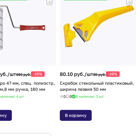
уб./
шт
80.10 руб./
шт
-10%
-10%
659 руб.
89 руб.
ро 47 мм, спец. полиэстр,
Скребок стекольный пластиковый,
мм,8 мм ручка, 180 мм
ширина лезвия 50 мм
наличии: 4
шт
0
0
В наличии: 3
шт
ину
В корзину