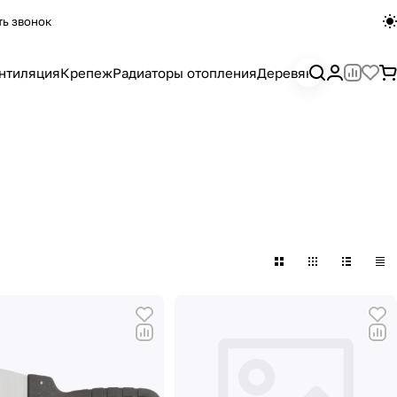
ть звонок
нтиляция
Крепеж
Радиаторы отопления
Деревянный погона