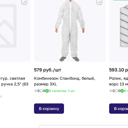
579 руб./
шт
593.10 р
тур. cветлая
Комбинезон Спанбонд, белый,
Ролик, яд
ручка 2,5" (63
размер 3XL
ворс 13 
0
0
В наличии: 1
шт
0
0
В 
т
В корзину
В корз