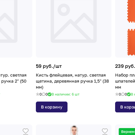
59 руб./
шт
239 руб
тур. cветлая
Кисть флейцевая, натур. cветлая
Набор пл
ручка 2" (50
щетина, деревянная ручка 1,5" (38
шпателей,
мм)
мм
т
0
0
В наличии: 6
шт
0
0
В 
В корзину
В корз
Вернем