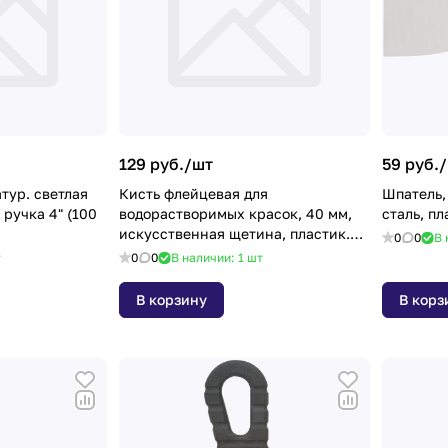
129 руб./
шт
59 руб./
тур. cветлая
Кисть флейцевая для
Шпатель,
ручка 4" (100
водорастворимых красок, 40 мм,
искусственная щетина, пластик.
0
0
В 
рукоятка// Matrix
т
0
0
В наличии: 1
шт
В корзину
В корз