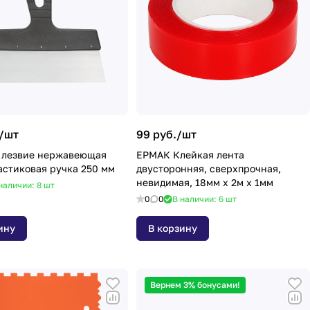
/
шт
99 руб./
шт
 лезвие нержавеющая
ЕРМАК Клейкая лента
ластиковая ручка 250 мм
двусторонняя, сверхпрочная,
невидимая, 18мм x 2м x 1мм
наличии: 8
шт
0
0
В наличии: 6
шт
ину
В корзину
Вернем 3% бонусами!