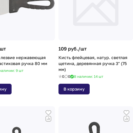
шт
109 руб./
шт
 лезвие нержавеющая
Кисть флейцевая, натур. cветлая
сталь, пластиковая ручка 80 мм
щетина, деревянная ручка 3" (75
мм)
наличии: 9
шт
0
0
В наличии: 14
шт
ину
В корзину