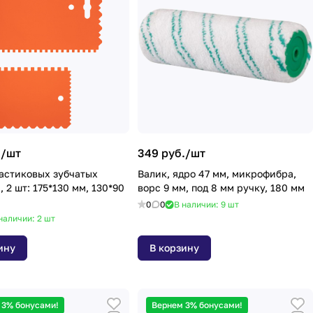
./
шт
349 руб./
шт
астиковых зубчатых
Валик, ядро 47 мм, микрофибра,
 2 шт: 175*130 мм, 130*90
ворс 9 мм, под 8 мм ручку, 180 мм
0
0
В наличии: 9
шт
наличии: 2
шт
ину
В корзину
 3% бонусами!
Вернем 3% бонусами!