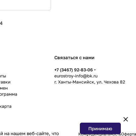
4
Связаться с нами
ь
+7 (3467) 92-83-06
аты
eurostroy-info@bk.ru
тавки
г. Ханты-Мансийск, ул. Чехова 82
бмен
рограмма
карта
Принимаю
 на нашем веб-сайте, что
Конфиденциальность
Оферта