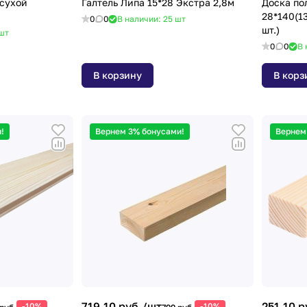
сухой
Галтель Липа 15*28 Экстра 2,8м
Доска по
28*140(13
0
0
В наличии: 25
шт
шт.)
шт
0
0
В 
В корзину
В корз
!
Вернем 3% бонусами!
Вернем
719.10 руб./
шт
251.10 р
-10%
-10%