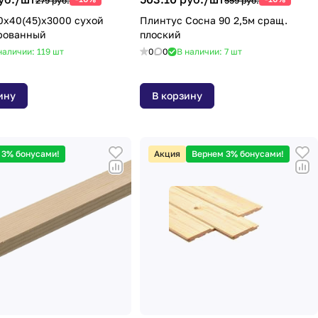
279 руб.
559 руб.
0х40(45)х3000 сухой
Плинтус Сосна 90 2,5м сращ.
рованный
плоский
наличии: 119
шт
0
0
В наличии: 7
шт
ину
В корзину
 3% бонусами!
Акция
Вернем 3% бонусами!