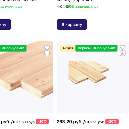
наличии: 1
шт
0
0
В наличии: 1
шт
ину
В корзину
 3% бонусами!
Акция
Вернем 3% бонусами!
 руб./
шт
263.20 руб./
шт
-10%
-20%
1 599 руб.
329 руб.