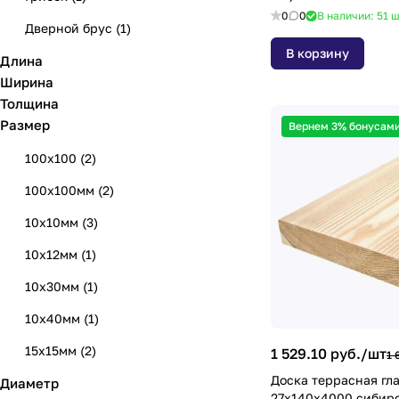
0
0
В наличии: 51
ш
Дверной брус
(
1
)
В корзину
Длина
Доска
(
5
)
Ширина
Доска пола
(
3
)
Толщина
Размер
Доска террасная
(
3
)
Вернем 3% бонусами
Имитация бруса
(
4
)
100х100
(
2
)
Круглый погонаж
(
2
)
100х100мм
(
2
)
Мебельный щит
(
88
)
10х10мм
(
3
)
Нащельник
(
7
)
10х12мм
(
1
)
Планкен
(
6
)
10х30мм
(
1
)
Плинтус
(
14
)
10х40мм
(
1
)
Подбалясенник
(
3
)
15х15мм
(
2
)
1 529.10 руб./
шт
1 
Доска террасная гл
Подоконная доска
(
4
)
Диаметр
15х28мм
(
1
)
27х140х4000 сибир