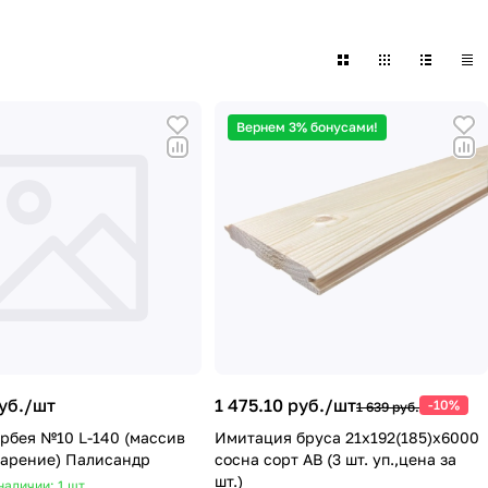
Вернем 3% бонусами!
уб./
шт
1 475.10 руб./
шт
-10%
1 639 руб.
рбея №10 L-140 (массив
Имитация бруса 21х192(185)х6000
тарение) Палисандр
сосна сорт АВ (3 шт. уп.,цена за
шт.)
наличии: 1
шт