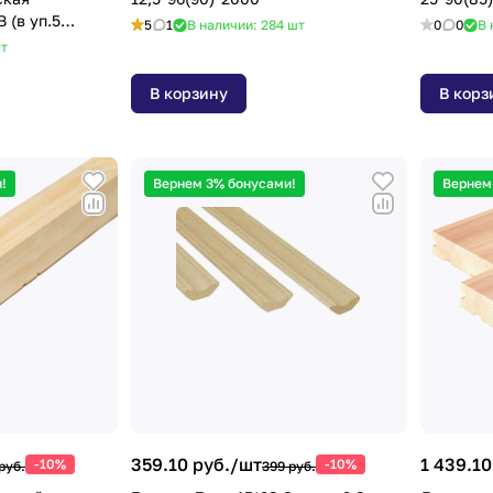
 (в уп.5
5
1
В наличии: 284
шт
0
0
В 
т
В корзину
В корз
!
Вернем 3% бонусами!
Вернем
359.10 руб./
шт
1 439.10
-10%
-10%
руб.
399 руб.