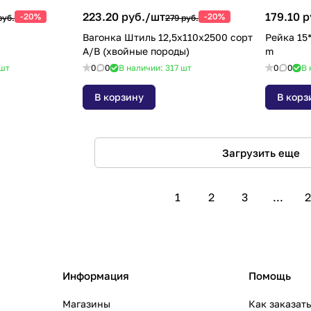
223.20 руб./
шт
179.10 р
-20%
-20%
руб.
279 руб.
Вагонка Штиль 12,5х110х2500 сорт
Рейка 15*40 строганная су
А/В (хвойные породы)
m
шт
0
0
В наличии: 317
шт
0
0
В 
В корзину
В корз
Загрузить еще
1
2
3
...
2
Информация
Помощь
Магазины
Как заказат