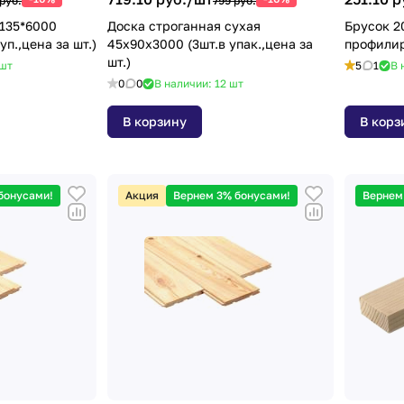
руб.
799 руб.
135*6000
Доска строганная сухая
Брусок 2
 АВ (7 шт. уп.,цена за шт.)
45х90х3000 (3шт.в упак.,цена за
профили
шт.)
шт
5
1
В 
0
0
В наличии: 12
шт
В корзину
В корз
бонусами!
Акция
Вернем 3% бонусами!
Вернем