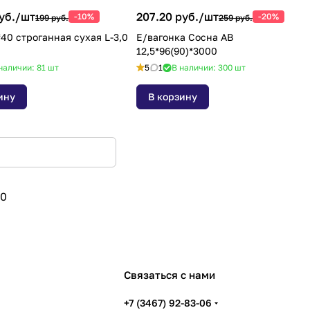
уб./
шт
207.20 руб./
шт
-10%
-20%
199 руб.
259 руб.
хая L-3,0
Е/вагонка Сосна АВ
12,5*96(90)*3000
наличии: 81
шт
5
1
В наличии: 300
шт
ину
В корзину
0
Связаться с нами
ь
+7 (3467) 92-83-06