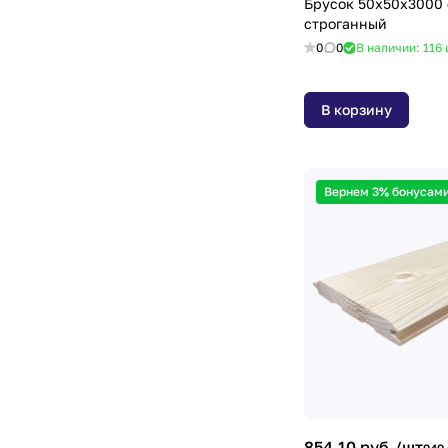
26х48мм
(
1
)
Брусок 50х50х3000 
строганный
27х140мм
(
1
)
0
0
В наличии: 116
28х135мм
(
2
)
28х140мм
(
1
)
В корзину
30х30мм
(
6
)
30х40мм
(
1
)
Вернем 3% бонусами
30х45мм
(
1
)
30х50мм
(
2
)
30х75мм
(
1
)
35х140мм
(
1
)
35х35мм
(
1
)
36х115мм
(
1
)
36х140мм
(
1
)
854.10 руб./
шт