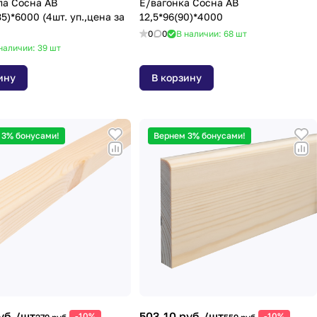
ла Сосна АВ
Е/вагонка Сосна АВ
5)*6000 (4шт. уп.,цена за
12,5*96(90)*4000
0
0
В наличии: 68
шт
наличии: 39
шт
ину
В корзину
 3% бонусами!
Вернем 3% бонусами!
уб./
шт
503.10 руб./
шт
-10%
-10%