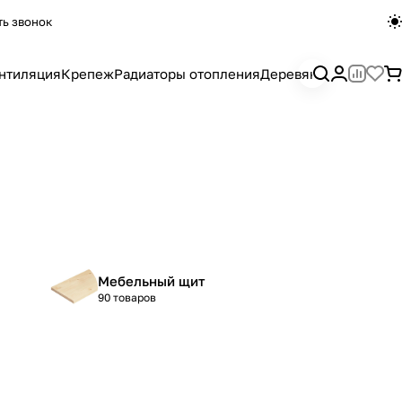
ть звонок
нтиляция
Крепеж
Радиаторы отопления
Деревянный погона
а
Мебельный щит
90 товаров