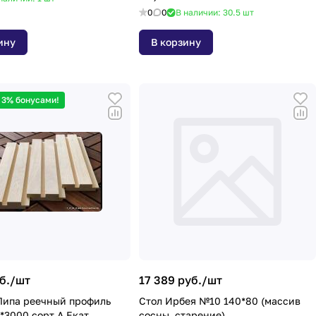
0
0
В наличии: 30.5
шт
ину
В корзину
 3% бонусами!
б./
шт
17 389 руб./
шт
Липа реечный профиль
Стол Ирбея №10 140*80 (массив
*3000 сорт А Екат.
сосны, старение)