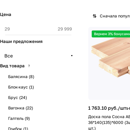
Цена
Сначала попу
Вернем 3% бонусами
Наши предложения
Все
Вид товара
?
Балясина
(
8
)
Блок-хаус
(
1
)
Брус
(
24
)
1 763.10 руб./
шт
Вагонка
(
22
)
1 
Доска пола Сосна А
Галтель
(
9
)
36*140(135)*6000 (3ш
шт.)
Грибок
(
1
)