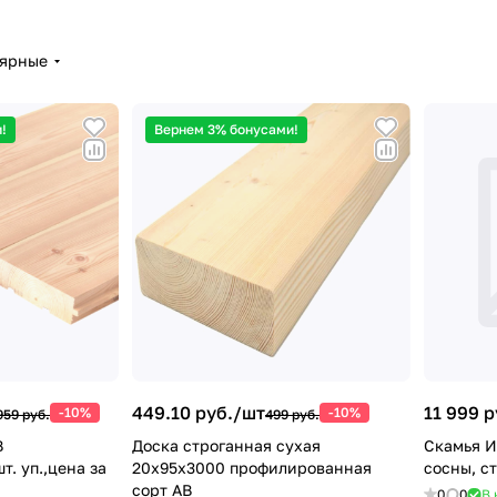
лярные
!
Вернем 3% бонусами!
449.10 руб./
шт
11 999 р
-10%
-10%
959 руб.
499 руб.
В
Доска строганная сухая
Скамья И
т. уп.,цена за
20х95х3000 профилированная
сосны, с
сорт АВ
0
0
В 