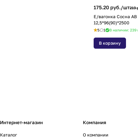
6х19мм
(
2
)
175.20 руб./
шт
219 
6х28мм
(
1
)
Е/вагонка Сосна АВ
12,5*96(90)*2500
6х29мм
(
1
)
5
1
В наличии: 239
70х70мм
(
1
)
В корзину
80х80
(
6
)
80х80мм
(
2
)
8х30мм
(
1
)
8х40мм
(
1
)
8х50мм
(
2
)
Интернет-магазин
Компания
Каталог
О компании