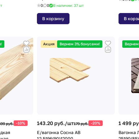
т
0
0
В наличии: 37
шт
В корзину
В корз
!
Акция
Вернем 3% бонусами!
Вернем
143.20 руб./
шт
1 499 ру
-10%
-20%
699 руб.
179 руб.
адкая
Е/вагонка Сосна АВ
Вагонка 
ская
12,5*96(90)*2000
25*90(85)