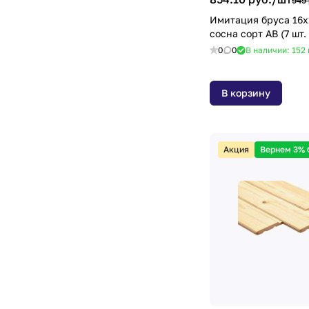
949 
40х40
(
1
)
Имитация бруса 16х
сосна сорт
40х40мм
(
4
)
0
0
В наличии: 152
40х60мм
(
2
)
45х45мм
(
7
)
В корзину
45х50мм
(
1
)
45х70мм
(
2
)
Акция
Вернем 3% 
45х90мм
(
2
)
50х100мм
(
1
)
50х50
(
6
)
50х50мм
(
4
)
60х60мм
(
4
)
64х64мм
(
1
)