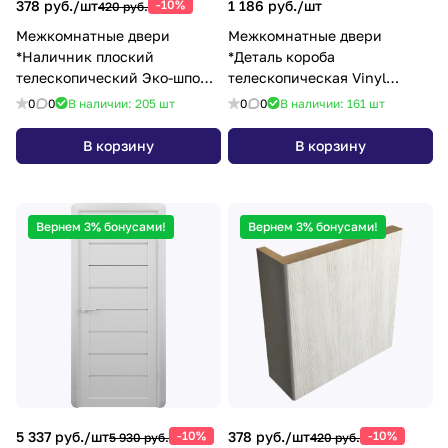
378 руб./
шт
-10%
1 186 руб./
шт
420 руб.
Межкомнатные двери
Межкомнатные двери
*Наличник плоский
*Деталь короба
телескопический Эко-шпон
телескопическая Vinyl
24х70х2150 Кедр Снежный
80х32х2070 белый с
0
0
В наличии: 205
шт
0
0
В наличии: 161
шт
уплотнителем
В корзину
В корзину
Вернем 3% бонусами!
Вернем 3% бонусами!
5 337 руб./
шт
-10%
378 руб./
шт
-10%
5 930 руб.
420 руб.