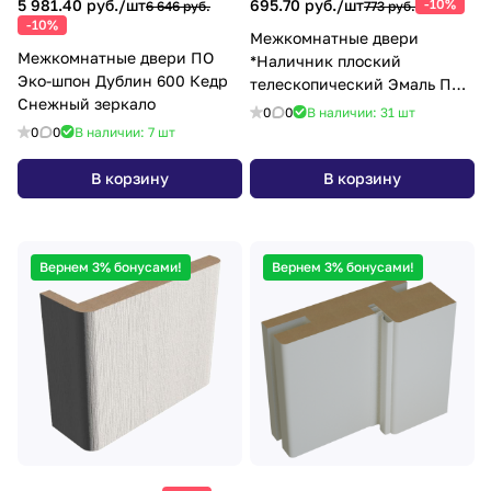
5 981.40 руб./
шт
695.70 руб./
шт
-10%
6 646 руб.
773 руб.
-10%
Межкомнатные двери
Межкомнатные двери ПО
*Наличник плоский
Эко-шпон Дублин 600 Кедр
телескопический Эмаль ПП
Снежный зеркало
24х70х2150 белый
0
0
В наличии: 31
шт
0
0
В наличии: 7
шт
В корзину
В корзину
Вернем 3% бонусами!
Вернем 3% бонусами!