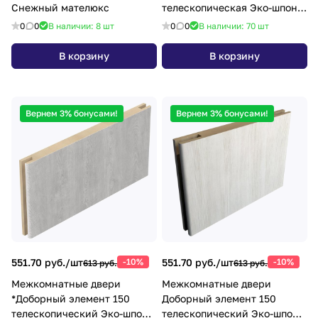
Снежный мателюкс
телескопическая Эко-шпон
70х28х2070 белый кипарис с
0
0
В наличии: 8
шт
0
0
В наличии: 70
шт
уплотнителем
В корзину
В корзину
Вернем 3% бонусами!
Вернем 3% бонусами!
551.70 руб./
шт
-10%
551.70 руб./
шт
-10%
613 руб.
613 руб.
Межкомнатные двери
Межкомнатные двери
*Доборный элемент 150
Доборный элемент 150
телескопический Эко-шпон
телескопический Эко-шпон