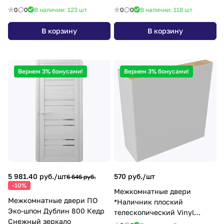
10х150х2070 дуб нордик
10*150*2070 белый кипарис
0
0
В наличии: 123
шт
0
0
В наличии: 118
шт
В корзину
В корзину
Вернем 3% бонусами!
Вернем 3% бонусами!
5 981.40 руб./
шт
570 руб./
шт
6 646 руб.
-10%
Межкомнатные двери
Межкомнатные двери ПО
*Наличник плоский
Эко-шпон Дублин 800 Кедр
телескопический Vinyl
Снежный зеркало
платина 24х70х2150