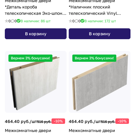
Межкомнатные двери
Межкомнатные двери
*Деталь короба
*Наличник плоский
телескопическая Эко-шпон
телескопический Vinyl
70х28х2070 дуб нордик с
24*70*2150 белый
0
0
В наличии: 86
шт
0
0
В наличии: 172
шт
уплотнителем
В корзину
В корзину
Вернем 3% бонусами!
Вернем 3% бонусами!
464.40 руб./
шт
-10%
464.40 руб./
шт
-10%
516 руб.
516 руб.
Межкомнатные двери
Межкомнатные двери