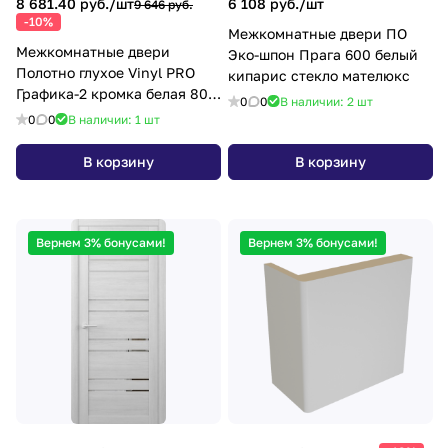
8 681.40 руб./
шт
6 108 руб./
шт
9 646 руб.
-10%
Межкомнатные двери ПО
Межкомнатные двери
Эко-шпон Прага 600 белый
Полотно глухое Vinyl PRO
кипарис стекло мателюкс
Графика-2 кромка белая 800
0
0
В наличии: 2
шт
белый
0
0
В наличии: 1
шт
В корзину
В корзину
Вернем 3% бонусами!
Вернем 3% бонусами!