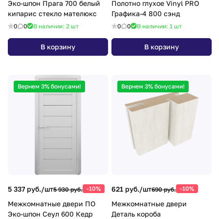
Эко-шпон Прага 700 белый
Полотно глухое Vinyl PRO
кипарис стекло мателюкс
Графика-4 800 сэнд
0
0
В наличии: 2
шт
0
0
В наличии: 1
шт
В корзину
В корзину
Вернем 3% бонусами!
Вернем 3% бонусами!
5 337 руб./
шт
-10%
621 руб./
шт
-10%
5 930 руб.
690 руб.
Межкомнатные двери ПО
Межкомнатные двери
Эко-шпон Сеул 600 Кедр
Деталь короба