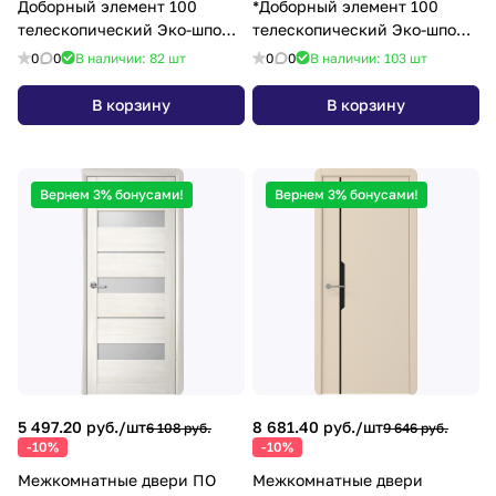
Доборный элемент 100
*Доборный элемент 100
телескопический Эко-шпон
телескопический Эко-шпон
10*100*2070 белый кипарис
10х100х2070 дуб нордик
0
0
В наличии: 82
шт
0
0
В наличии: 103
шт
В корзину
В корзину
Вернем 3% бонусами!
Вернем 3% бонусами!
5 497.20 руб./
шт
8 681.40 руб./
шт
6 108 руб.
9 646 руб.
-10%
-10%
Межкомнатные двери ПО
Межкомнатные двери