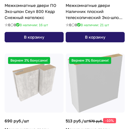
Межкомнатные двери ПО
Межкомнатные двери
Эко-шпон Сеул 800 Кедр
Наличник плоский
Снежный мателюкс
телескопический Эко-шпон
24х70х2150 белый кипарис
0
0
В наличии: 16
шт
0
0
В наличии: 21
шт
В корзину
В корзину
Вернем 3% бонусами!
Вернем 3% бонусами!
690 руб./
шт
513 руб./
шт
-10%
570 руб.