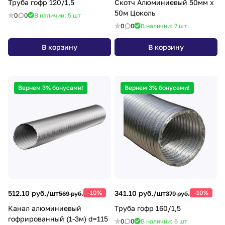
Труба гофр 120/1,5
Скотч Алюминиевый 50мм х
50м Цоколь
0
0
В наличии: 5
шт
0
0
В наличии: 7
шт
В корзину
В корзину
Вернем 3% бонусами!
Вернем 3% бонусами!
512.10 руб./
шт
-10%
341.10 руб./
шт
-10%
569 руб.
379 руб.
Канал алюминиевый
Труба гофр 160/1,5
гофрированный (1-3м) d=115
0
0
В наличии: 6
шт