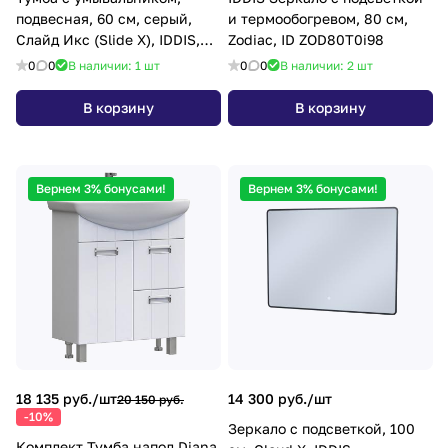
подвесная, 60 см, серый,
и термообогревом, 80 см,
Слайд Икс (Slide X), IDDIS,
Zodiac, ID ZOD80T0i98
SLX60G0i95K
0
0
В наличии: 1
шт
0
0
В наличии: 2
шт
В корзину
В корзину
Вернем 3% бонусами!
Вернем 3% бонусами!
18 135 руб./
шт
14 300 руб./
шт
20 150 руб.
-10%
Зеркало с подсветкой, 100
Комплект Тумба напол Diana