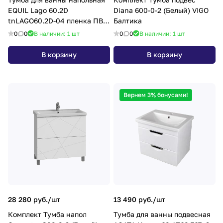
EQUIL Lago 60.2D
Diana 600-0-2 (Белый) VIGO
tnLAGO60.2D-04 пленка ПВХ
Балтика
матовая с раковиной
0
0
В наличии: 1
шт
0
0
В наличии: 1
шт
Миранда 60
В корзину
В корзину
Вернем 3% бонусами!
28 280 руб./
шт
13 490 руб./
шт
Комплект Тумба напол
Тумба для ванны подвесная