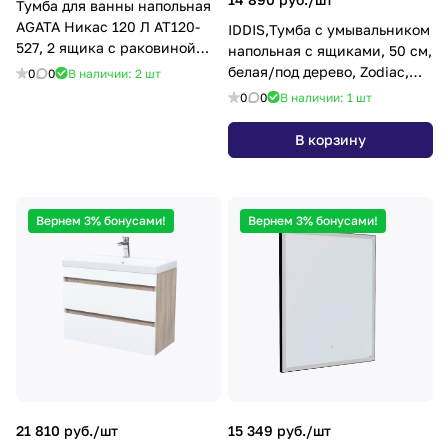
Тумба для ванны напольная
AGATA Никас 120 Л АТ120-
IDDIS,Тумба с умывальником
527, 2 ящика с раковиной
напольная с ящиками, 50 см,
Марсал 120 левый с правым
белая/под дерево, Zodiac,
0
0
В наличии: 2
шт
ZOD5ABFi95K
0
0
В наличии: 1
шт
В корзину
Вернем 3% бонусами!
Вернем 3% бонусами!
21 810 руб./
шт
15 349 руб./
шт