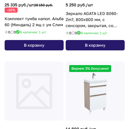
25 335 руб./
шт
5 250 руб./
шт
28 150 руб.
-10%
Зеркало AGATA LED 8060-
Комплект тумба напол. Альба
Zm7, 800х600 мм, с
60 (Миндаль) 2 ящ с ум Слим
сенсором, закрытая, со
сменой подсветки
0
0
В наличии: 1
шт
0
0
В наличии: 1
шт
В корзину
В корзину
Вернем 3% бонусами!
14 890 руб./
шт