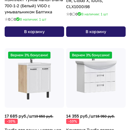
см, Cloud X, IDDIS,
700-1-2 (Белый) VIGO с
CLX1000i98
умывальником Балтика
0
0
В наличии: 1
шт
0
0
В наличии: 1
шт
В корзину
В корзину
Вернем 3% бонусами!
Вернем 3% бонусами!
17 685 руб./
шт
14 355 руб./
шт
19 650 руб.
15 950 руб.
-10%
-10%
Тумба для ванны напольная
Комплект Тумба подвес