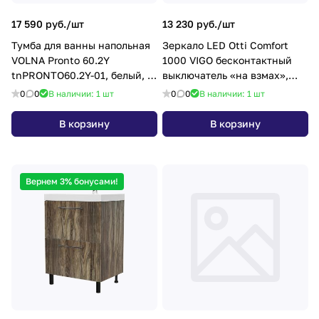
17 590 руб./
шт
13 230 руб./
шт
Тумба для ванны напольная
Зеркало LED Otti Comfort
VOLNA Pronto 60.2Y
1000 VIGO бесконтактный
tnPRONTO60.2Y-01, белый, 2
выключатель «на взмах»,
ящика с раковиной Балтика
нейтральный
0
0
В наличии: 1
шт
0
0
В наличии: 1
шт
60
В корзину
В корзину
Вернем 3% бонусами!