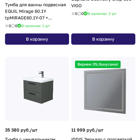
Тумба для ванны подвесная
VIGO
EQUIL Mirage 60.1Y
0
0
В наличии: 2
шт
tpMIRAGE60.1Y-07 +
Органайзер OrgMirage60-16с
0
0
В наличии: 1
шт
раковиной
В корзину
В корзину
Вернем 3% бонусами!
35 380 руб./
шт
11 999 руб./
шт
Тумба с умывальником,
IDDIS Зеркало с подсветкой