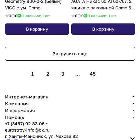
Geometry 800-0-2 (Белый)
AGATA Никас 60 АТ60-767, 2
VIGO с ум. Como
ящика с раковиной Como 60
S-UM-COM60/1-w
0
0
В наличии: 1
шт
0
0
В наличии: 1
шт
В корзину
В корзину
Загрузить еще
1
2
3
...
45
Интернет-магазин
Компания
Информация
Помощь
+7 (3467) 92-83-06
eurostroy-info@bk.ru
г. Ханты-Мансийск, ул. Чехова 82