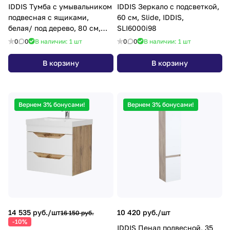
IDDIS Тумба с умывальником
IDDIS Зеркало с подсветкой,
подвесная с ящиками,
60 см, Slide, IDDIS,
белая/ под дерево, 80 см,
SLI6000i98
Zodiac, IDDIS, ZOD8AB0i95K
0
0
В наличии: 1
шт
0
0
В наличии: 1
шт
В корзину
В корзину
Вернем 3% бонусами!
Вернем 3% бонусами!
14 535 руб./
шт
10 420 руб./
шт
16 150 руб.
-10%
IDDIS Пенал подвесной, 35