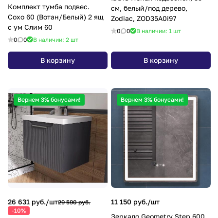
Комплект тумба подвес.
см, белый/под дерево,
Сохо 60 (Вотан/Белый) 2 ящ
Zodiac, ZOD35A0i97
с ум Слим 60
0
0
В наличии: 1
шт
0
0
В наличии: 2
шт
В корзину
В корзину
Вернем 3% бонусами!
Вернем 3% бонусами!
26 631 руб./
шт
11 150 руб./
шт
29 590 руб.
-10%
Зеркало Geometry Step 600