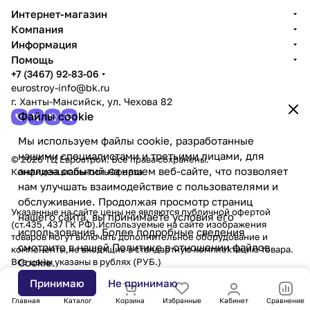
Интернет-магазин
Компания
Информация
Помощь
+7 (3467) 92-83-06
eurostroy-info@bk.ru
г. Ханты-Мансийск, ул. Чехова 82
Файлы cookie
Мы используем файлы cookie, разработанные
нашими специалистами и третьими лицами, для
© 2026 ТЦ Еврострой. Все права сохранены.
анализа событий на нашем веб-сайте, что позволяет
Конфиденциальность
Оферта
нам улучшать взаимодействие с пользователями и
обслуживание. Продолжая просмотр страниц
Указанные на сайте цены не являются публичной офертой
нашего сайта, вы принимаете условия его
(ст.435, 437 ГК РФ).Используемые на сайте изображения
использования. Более подробные сведения
товаров могут включать дополнительное оборудование и
смотрите в нашей
Политике в отношении файлов
компоненты,не входящие в стандартную комплектацию товара.
Все цены указаны в рублях (PУБ.)
Cookie
.
Принимаю
Не принимаю
Главная
Каталог
Корзина
Избранные
Кабинет
Сравнение