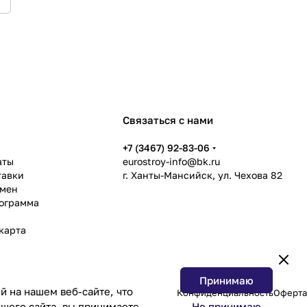
Связаться с нами
ь
+7 (3467) 92-83-06
аты
eurostroy-info@bk.ru
тавки
г. Ханты-Мансийск, ул. Чехова 82
бмен
рограмма
карта
Принимаю
 на нашем веб-сайте, что
Конфиденциальность
Оферта
Не принимаю
шего сайта, вы принимаете