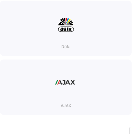
Düfa
AJAX