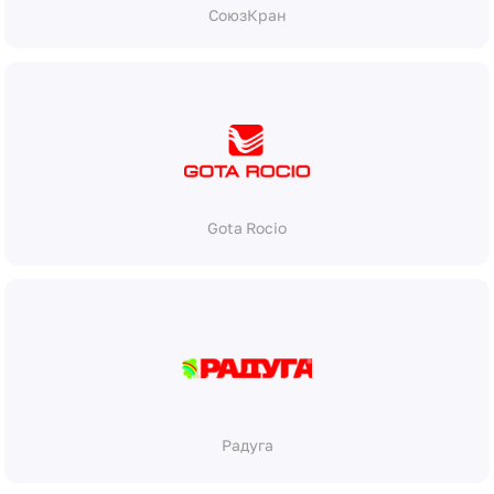
СоюзКран
Gota Rocio
Радуга