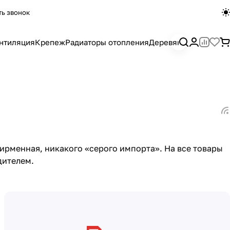
ть звонок
нтиляция
Крепеж
Радиаторы отопления
Деревянный погона
ирменная, никакого «серого импорта». На все товары
дителем.