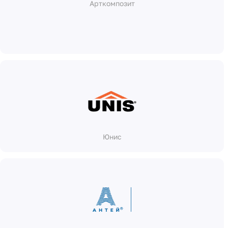
Арткомпозит
Юнис