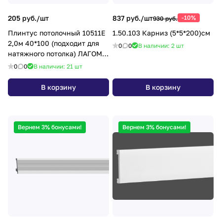
205 руб./
шт
837 руб./
шт
-10%
930 руб.
Плинтус потолочный 10511Е
1.50.103 Карниз (5*5*200)см
2,0м 40*100 (подходит для
0
0
В наличии: 2
шт
натяжного потолка) ЛАГОМ
*30
0
0
В наличии: 21
шт
В корзину
В корзину
Вернем 3% бонусами!
Вернем 3% бонусами!