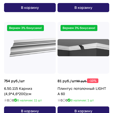
В корзину
В корзину
Вернем 3% бонусами!
Вернем 3% бонусами!
754 руб./
шт
81 руб./
шт
-10%
90 руб.
6.50.115 Карниз
Плинтус потолочный LIGHT
(4,9*4,6*200)см
A 60
0
0
В наличии: 11
шт
0
0
В наличии: 1
шт
В корзину
В корзину