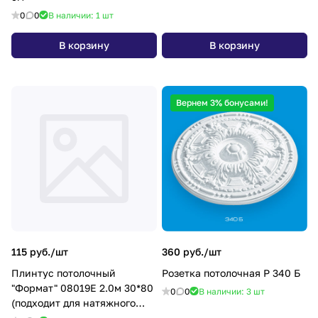
0
0
В наличии: 1
шт
В корзину
В корзину
Вернем 3% бонусами!
115 руб./
шт
360 руб./
шт
Плинтус потолочный
Розетка потолочная P 340 Б
"Формат" 08019Е 2.0м 30*80
0
0
В наличии: 3
шт
(подходит для натяжного
потолка) *60