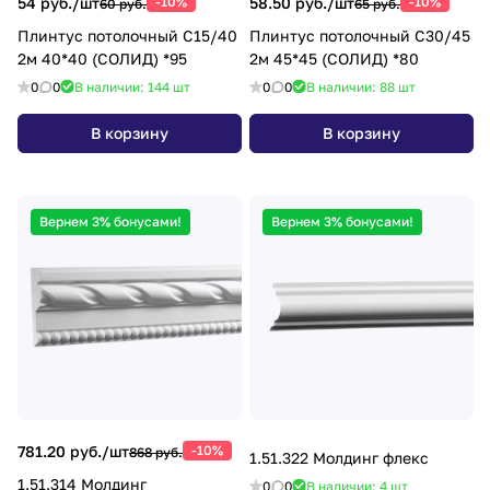
54 руб./
шт
-10%
58.50 руб./
шт
-10%
60 руб.
65 руб.
Плинтус потолочный С15/40
Плинтус потолочный С30/45
2м 40*40 (СОЛИД) *95
2м 45*45 (СОЛИД) *80
0
0
В наличии: 144
шт
0
0
В наличии: 88
шт
В корзину
В корзину
Вернем 3% бонусами!
Вернем 3% бонусами!
781.20 руб./
шт
-10%
868 руб.
1.51.322 Молдинг флекс
1.51.314 Молдинг
0
0
В наличии: 4
шт