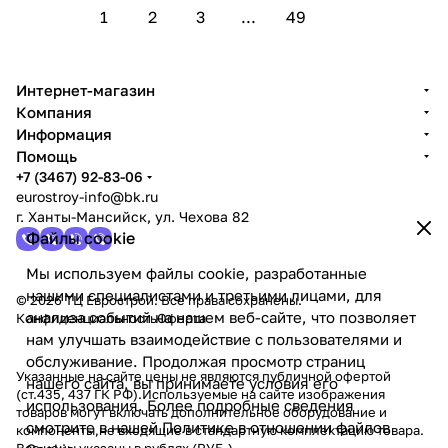
1
2
3
...
49
Интернет-магазин
Компания
Информация
Помощь
+7 (3467) 92-83-06
eurostroy-info@bk.ru
г. Ханты-Мансийск, ул. Чехова 82
Файлы cookie
Мы используем файлы cookie, разработанные
нашими специалистами и третьими лицами, для
© 2026 ТЦ Еврострой. Все права сохранены.
анализа событий на нашем веб-сайте, что позволяет
Конфиденциальность
Оферта
нам улучшать взаимодействие с пользователями и
обслуживание. Продолжая просмотр страниц
Указанные на сайте цены не являются публичной офертой
нашего сайта, вы принимаете условия его
(ст.435, 437 ГК РФ).Используемые на сайте изображения
использования. Более подробные сведения
товаров могут включать дополнительное оборудование и
смотрите в нашей
Политике в отношении файлов
компоненты,не входящие в стандартную комплектацию товара.