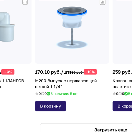
170.10 руб./
шт
259 руб.
-10%
-10%
.
189 руб.
ОВ
M200 Выпуск с нержавеющей
Клапан в
р
сеткой 1 1/4"
пластик 
т
0
0
В наличии: 5
шт
0
0
В 
В корзину
В корз
Загрузить еще