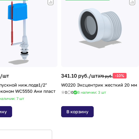
/
шт
341.10 руб./
шт
-10%
379 руб.
пускной ниж.подв1/2"
W0220 Эксцентрик жесткий 20 мм
эконом WC5550 Ани пласт
0
0
В наличии: 3
шт
наличии: 7
шт
ину
В корзину