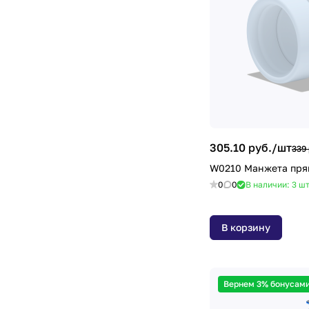
305.10 руб./
шт
339 
W0210 Манжета пря
0
0
В наличии: 3
ш
В корзину
Вернем 3% бонусами