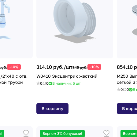
314.10 руб./
шт
854.10 р
-10%
-10%
руб.
349 руб.
W0410 Эксцентрик жесткий
M250 Вы
кой трубой
сеткой 3 
0
0
В наличии: 5
шт
0
0
В 
т
В корзину
В корз
!
Вернем 3% бонусами!
Вернем