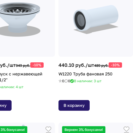
уб./
шт
440.10 руб./
шт
-10%
-10%
949 руб.
489 руб.
пуск с нержавеющей
W1220 Труба фановая 250
1/2"
0
0
В наличии: 3
шт
наличии: 4
шт
ину
В корзину
 3% бонусами!
Вернем 3% бонусами!