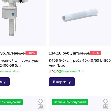
уб./
шт
134.10 руб./
шт
-10%
-10%
999 руб.
149 руб.
пускной для арматуры
K406 Гибкая труба 40х40/50 L=800
IDDIS F012400-06 б/п
Ани Пласт
наличии: 4
шт
0
0
В наличии: 3
шт
ину
В корзину
 3% бонусами!
Вернем 3% бонусами!