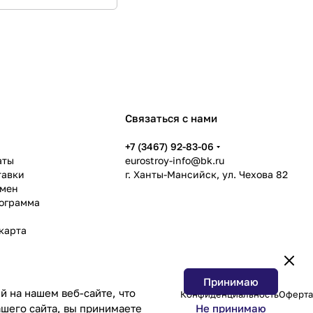
Связаться с нами
ь
+7 (3467) 92-83-06
аты
eurostroy-info@bk.ru
тавки
г. Ханты-Мансийск, ул. Чехова 82
бмен
рограмма
карта
Принимаю
 на нашем веб-сайте, что
Конфиденциальность
Оферта
Не принимаю
шего сайта, вы принимаете