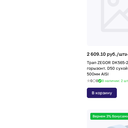
2 609.10 руб./
шт
2
Трап ZEGOR DK565-
горызонт. D50 сухой
500мм AISI
0
0
В наличии: 2
ш
В корзину
Вернем 3% бонусами