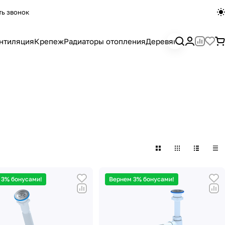
ть звонок
нтиляция
Крепеж
Радиаторы отопления
Деревянный погона
 3% бонусами!
Вернем 3% бонусами!