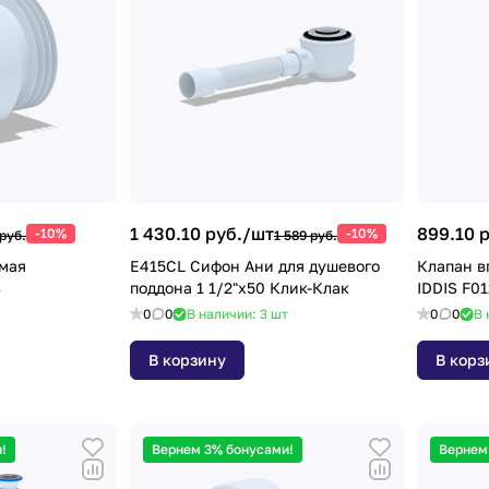
1 430.10 руб./
шт
899.10 р
-10%
-10%
руб.
1 589 руб.
мая
E415СL Сифон Ани для душевого
Клапан в
поддона 1 1/2"х50 Клик-Клак
т
0
0
В наличии: 3
шт
0
0
В 
В корзину
В корз
!
Вернем 3% бонусами!
Вернем