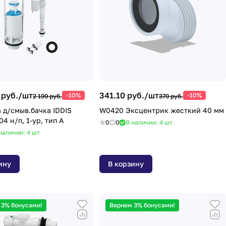
 руб./
шт
341.10 руб./
шт
-10%
-10%
2 199 руб.
379 руб.
 д/смыв.бачка IDDIS
W0420 Эксцентрик жесткий 40 мм
F012400-04 н/п, 1-ур, тип А
0
0
В наличии: 4
шт
наличии: 4
шт
ину
В корзину
 3% бонусами!
Вернем 3% бонусами!