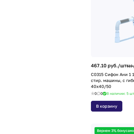
467.10 руб./
шт
519 
C0315 Сифон Ани 1 1/2"х40 с отв.
стир. машины, с гиб
40х40/50
0
0
В наличии: 5
ш
В корзину
Вернем 3% бонусами