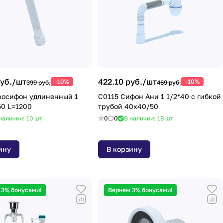
уб./
шт
422.10 руб./
шт
-10%
-10%
399 руб.
469 руб.
росифон удлиненный 1
C0115 Сифон Ани 1 1/2*40 с гибкой
50 L=1200
трубой 40х40/50
наличии: 10
шт
0
0
В наличии: 18
шт
ину
В корзину
 3% бонусами!
Вернем 3% бонусами!