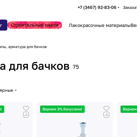
+7 (3467) 92-83-06
Заказа
Строительные смеси
г
Лакокрасочные материалы
Ве
апы, арматура для бачков
а для бачков
75
лярные
!
Вернем 3% бонусами!
Вернем