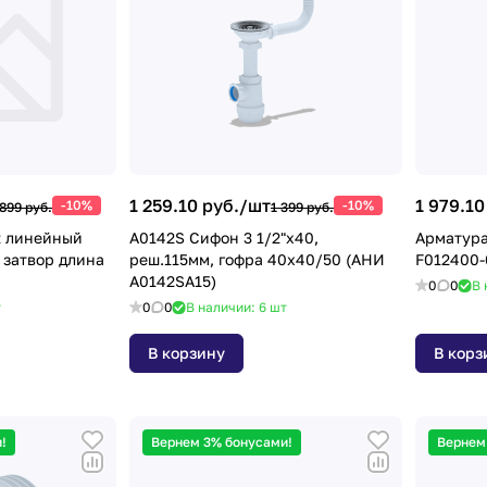
1 259.10 руб./
шт
1 979.10
-10%
-10%
 899 руб.
1 399 руб.
2 линейный
A0142S Сифон 3 1/2"х40,
Арматура
 затвор длина
реш.115мм, гофра 40х40/50 (АНИ
A0142SA15)
0
0
В 
т
0
0
В наличии: 6
шт
В корзину
В корз
!
Вернем 3% бонусами!
Вернем