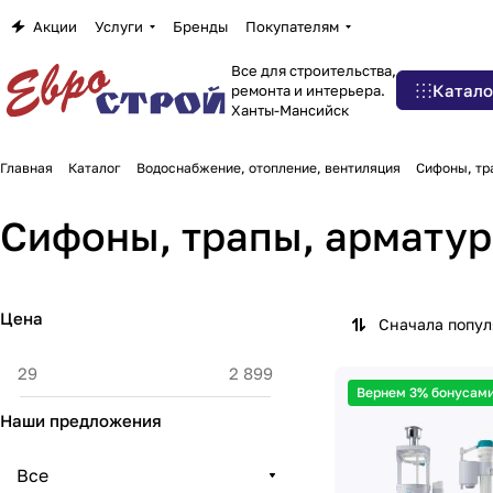
Акции
Услуги
Бренды
Покупателям
Все для строительства,
Катало
ремонта и интерьера.
Ханты-Мансийск
Главная
Каталог
Водоснабжение, отопление, вентиляция
Сифоны, тр
Сифоны, трапы, арматур
Цена
Сначала попу
Вернем 3% бонусами
Наши предложения
Все