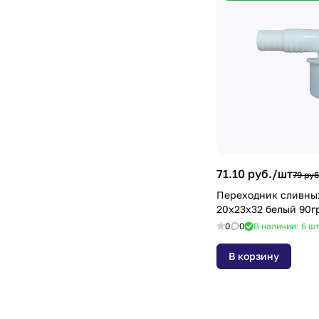
71.10 руб./
шт
79 руб
Переходник сливных ШЛАНГ
20х23х32 белый 90г
0
0
В наличии: 6
ш
В корзину