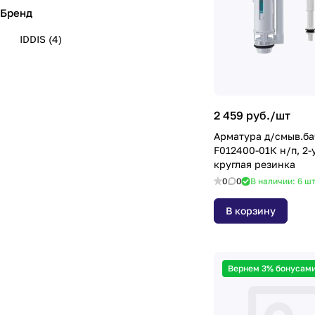
Бренд
IDDIS
(
4
)
2 459 руб./
шт
Арматура д/смыв.ба
F012400-01К н/п, 2-ур, тип А
круглая резинка
0
0
В наличии: 6
ш
В корзину
Вернем 3% бонусами