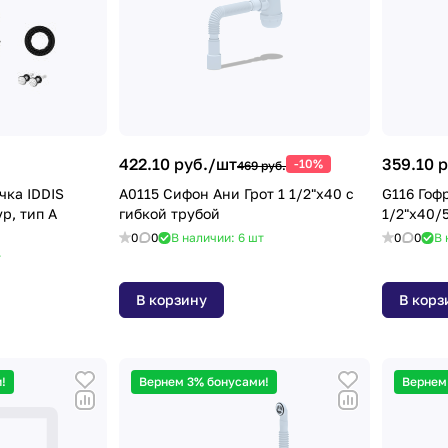
422.10 руб./
шт
359.10 р
-10%
469 руб.
чка IDDIS
A0115 Сифон Ани Грот 1 1/2"х40 с
G116 Гоф
гибкой трубой
1/2"х40/
0
0
В наличии: 6
шт
0
0
В 
т
В корзину
В корз
!
Вернем 3% бонусами!
Вернем