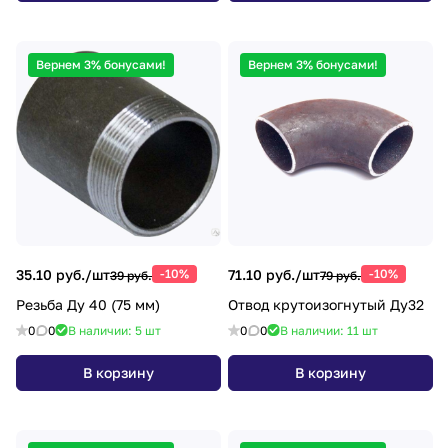
Вернем 3% бонусами!
Вернем 3% бонусами!
35.10 руб./
шт
-10%
71.10 руб./
шт
-10%
39 руб.
79 руб.
Резьба Ду 40 (75 мм)
Отвод крутоизогнутый Ду32
0
0
В наличии: 5
шт
0
0
В наличии: 11
шт
В корзину
В корзину