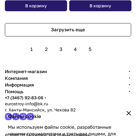
В корзину
В корзину
Загрузить еще
1
2
3
4
5
Интернет-магазин
Компания
Информация
Помощь
+7 (3467) 92-83-06
eurostroy-info@bk.ru
г. Ханты-Мансийск, ул. Чехова 82
Файлы cookie
Мы используем файлы cookie, разработанные
нашими специалистами и третьими лицами, для
© 2026 ТЦ Еврострой. Все права сохранены.