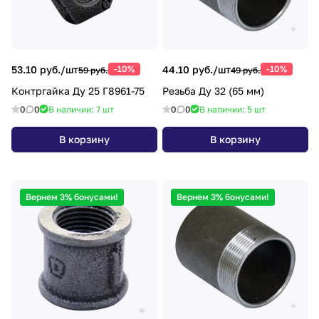
53.10 руб./
шт
-10%
44.10 руб./
шт
-10%
59 руб.
49 руб.
Контргайка Ду 25 Г8961-75
Резьба Ду 32 (65 мм)
0
0
В наличии: 7
шт
0
0
В наличии: 5
шт
В корзину
В корзину
Вернем 3% бонусами!
Вернем 3% бонусами!