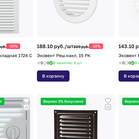
188.10 руб./
шт
143.10 р
-10%
-10%
руб.
209 руб.
кладная 1724 С
Эковент Реш.накл. 15 РК
Эковент 
т
0
0
В наличии: 9
шт
0
0
В 
В корзину
В корз
!
Вернем 3% бонусами!
Вернем