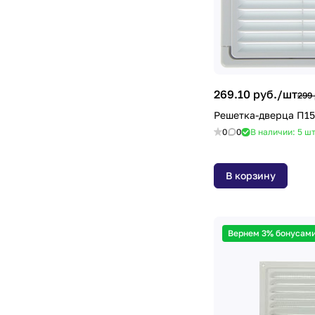
269.10 руб./
шт
299 
Решетка-дверца П15
0
0
В наличии: 5
ш
В корзину
Вернем 3% бонусами