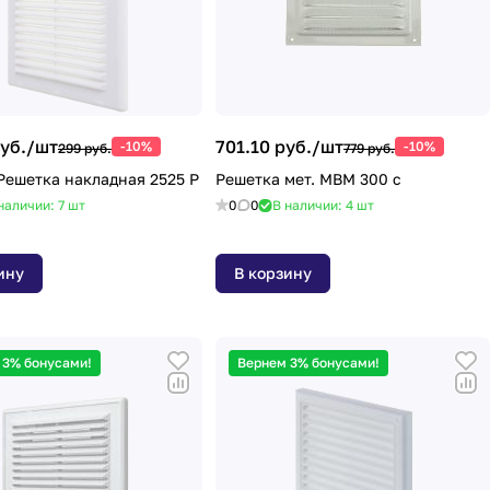
уб./
шт
701.10 руб./
шт
-10%
-10%
299 руб.
779 руб.
Решетка накладная 2525 Р
Решетка мет. МВМ 300 с
наличии: 7
шт
0
0
В наличии: 4
шт
ину
В корзину
 3% бонусами!
Вернем 3% бонусами!