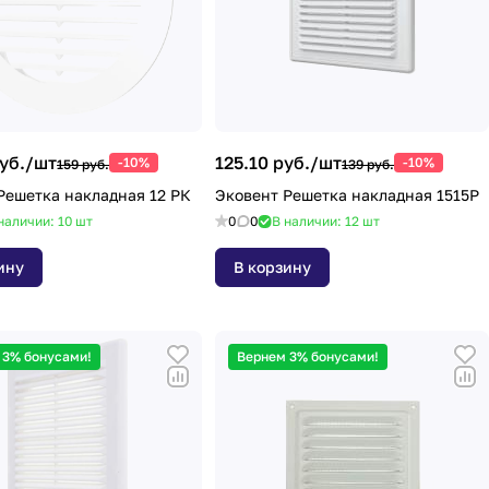
уб./
шт
125.10 руб./
шт
-10%
-10%
159 руб.
139 руб.
Решетка накладная 12 РК
Эковент Решетка накладная 1515Р
наличии: 10
шт
0
0
В наличии: 12
шт
ину
В корзину
 3% бонусами!
Вернем 3% бонусами!