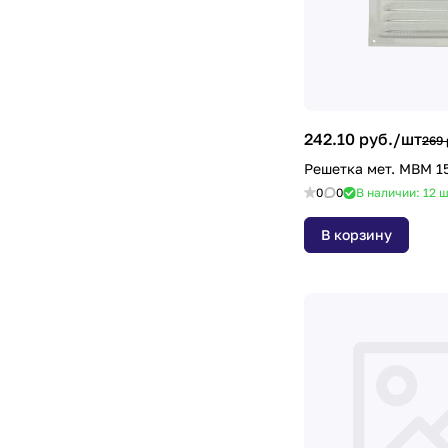
242.10 руб./
шт
269 
Решетка мет. МВМ 1
0
0
В наличии: 12
ш
В корзину