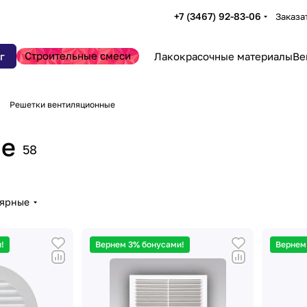
+7 (3467) 92-83-06
Заказа
Строительные смеси
г
Лакокрасочные материалы
Ве
Решетки вентиляционные
ые
58
лярные
!
Вернем 3% бонусами!
Вернем