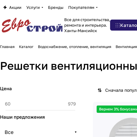
Акции
Услуги
Бренды
Покупателям
Все для строительства,
Катало
ремонта и интерьера.
Ханты-Мансийск
Главная
Каталог
Водоснабжение, отопление, вентиляция
Вентиляция
Решетки вентиляционн
Цена
Сначала попу
Вернем 3% бонусами
Наши предложения
Все