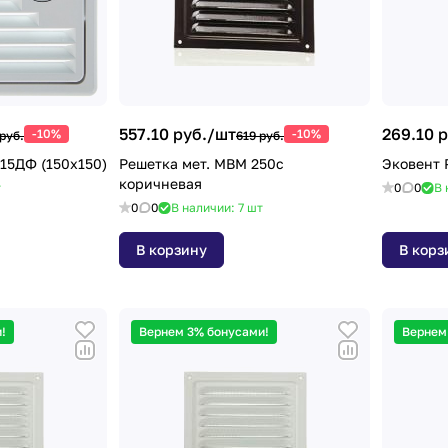
557.10 руб./
шт
269.10 р
-10%
-10%
руб.
619 руб.
15ДФ (150х150)
Решетка мет. МВМ 250с
Эковент 
коричневая
т
0
0
В 
0
0
В наличии: 7
шт
В корзину
В корз
!
Вернем 3% бонусами!
Вернем