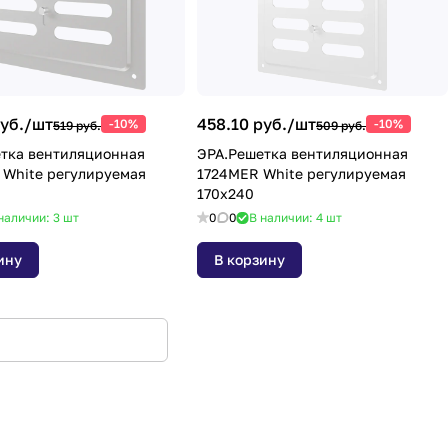
уб./
шт
458.10 руб./
шт
-10%
-10%
519 руб.
509 руб.
тка вентиляционная
ЭРА.Решетка вентиляционная
White регулируемая
1724MER White регулируемая
170x240
наличии: 3
шт
0
0
В наличии: 4
шт
ину
В корзину