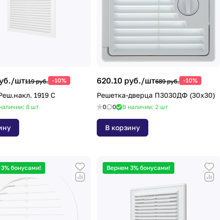
уб./
шт
620.10 руб./
шт
-10%
-10%
119 руб.
689 руб.
Реш.накл. 1919 С
Решетка-дверца П3030ДФ (30х30)
наличии: 8
шт
0
0
В наличии: 2
шт
ину
В корзину
 3% бонусами!
Вернем 3% бонусами!