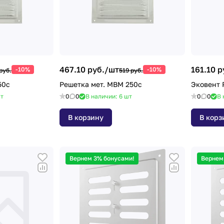
467.10 руб./
шт
161.10 р
-10%
-10%
руб.
519 руб.
50с
Решетка мет. МВМ 250с
Эковент 
т
0
0
В наличии: 6
шт
0
0
В 
В корзину
В корз
Вернем 3% бонусами!
Вернем