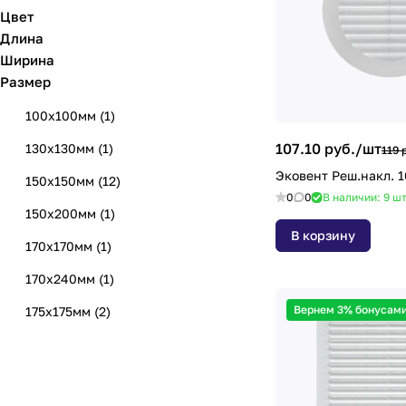
Цвет
Длина
Ширина
Размер
100х100мм
(
1
)
107.10 руб./
шт
130х130мм
(
1
)
119 
Эковент Реш.накл. 1
150х150мм
(
12
)
0
0
В наличии: 9
ш
150х200мм
(
1
)
В корзину
170х170мм
(
1
)
170х240мм
(
1
)
Вернем 3% бонусами
175х175мм
(
2
)
175х240мм
(
1
)
180х250мм
(
3
)