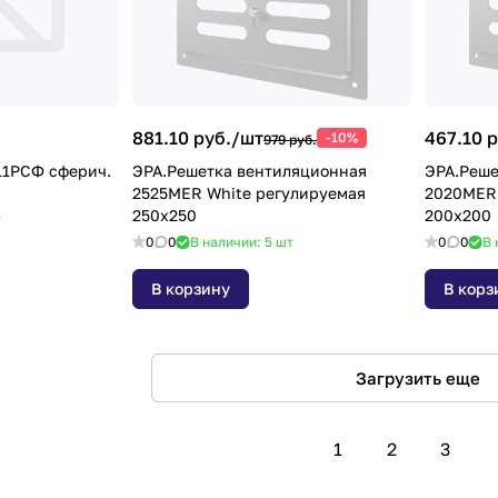
881.10 руб./
шт
467.10 р
-10%
979 руб.
11РСФ сферич.
ЭРА.Решетка вентиляционная
ЭРА.Реше
2525MER White регулируемая
2020MER 
250x250
200x200
т
0
0
В наличии: 5
шт
0
0
В 
В корзину
В корз
Загрузить еще
1
2
3