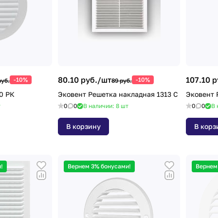
80.10 руб./
шт
107.10 р
-10%
-10%
руб.
89 руб.
0 РК
Эковент Решетка накладная 1313 С
Эковент 
т
0
0
В наличии: 8
шт
0
0
В 
В корзину
В корз
!
Вернем 3% бонусами!
Вернем