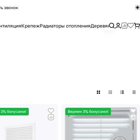
ть звонок
нтиляция
Крепеж
Радиаторы отопления
Деревянный погона
 3% бонусами!
Вернем 3% бонусами!