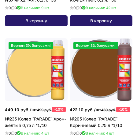
0
0
В наличии: 9
шт
0
0
В наличии: 42
шт
В корзину
В корзину
Вернем 3% бонусами!
Вернем 3% бонусами!
449.10 руб./
шт
-10%
422.10 руб./
шт
-10%
499 руб.
469 руб.
№235 Колер "PARADE" Хром-
№205 Колер "PARADE"
желтый 0,75 л *1/10
Коричневый 0,75 л *1/10
0
0
В наличии: 4
шт
0
0
В наличии: 4
шт