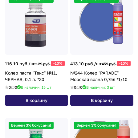
116.10 руб./
шт
-10%
413.10 руб./
шт
-10%
129 руб.
459 руб.
Колер паста "Текс" №11,
№244 Колер "PARADE"
ЧЕРНАЯ, 0,1 л. *30
Морская волна 0,75л *1/10
0
0
В наличии: 15
шт
0
0
В наличии: 3
шт
В корзину
В корзину
Вернем 3% бонусами!
Вернем 3% бонусами!