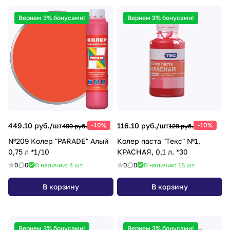
Вернем 3% бонусами!
Вернем 3% бонусами!
449.10 руб./
шт
-10%
116.10 руб./
шт
-10%
499 руб.
129 руб.
№209 Колер "PARADE" Алый
Колер паста "Текс" №1,
0,75 л *1/10
КРАСНАЯ, 0,1 л. *30
0
0
В наличии: 4
шт
0
0
В наличии: 18
шт
В корзину
В корзину
Вернем 3% бонусами!
Вернем 3% бонусами!