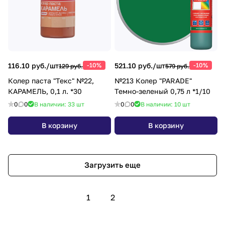
116.10 руб./
шт
-10%
521.10 руб./
шт
-10%
129 руб.
579 руб.
Колер паста "Текс" №22,
№213 Колер "PARADE"
КАРАМЕЛЬ, 0,1 л. *30
Темно-зеленый 0,75 л *1/10
0
0
В наличии: 33
шт
0
0
В наличии: 10
шт
В корзину
В корзину
Загрузить еще
1
2