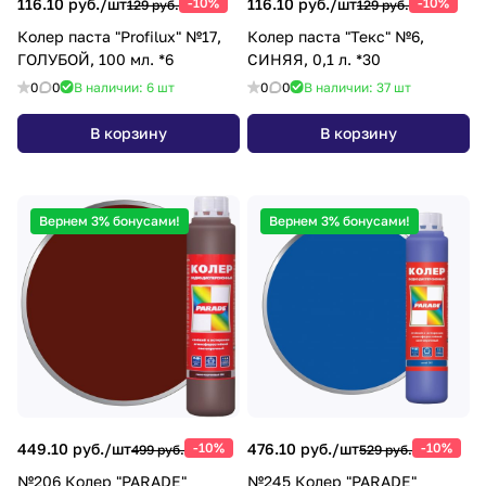
116.10 руб./
шт
-10%
116.10 руб./
шт
-10%
129 руб.
129 руб.
Колер паста "Profilux" №17,
Колер паста "Текс" №6,
ГОЛУБОЙ, 100 мл. *6
СИНЯЯ, 0,1 л. *30
0
0
В наличии: 6
шт
0
0
В наличии: 37
шт
В корзину
В корзину
Вернем 3% бонусами!
Вернем 3% бонусами!
449.10 руб./
шт
-10%
476.10 руб./
шт
-10%
499 руб.
529 руб.
№206 Колер "PARADE"
№245 Колер "PARADE"