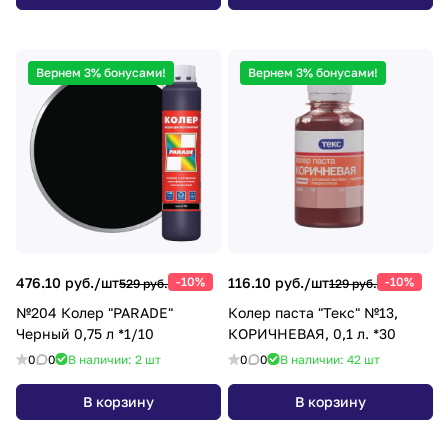
Вернем 3% бонусами!
Вернем 3% бонусами!
476.10 руб./
шт
-10%
116.10 руб./
шт
-10%
529 руб.
129 руб.
№204 Колер "PARADE"
Колер паста "Текс" №13,
Черный 0,75 л *1/10
КОРИЧНЕВАЯ, 0,1 л. *30
0
0
В наличии: 2
шт
0
0
В наличии: 42
шт
В корзину
В корзину