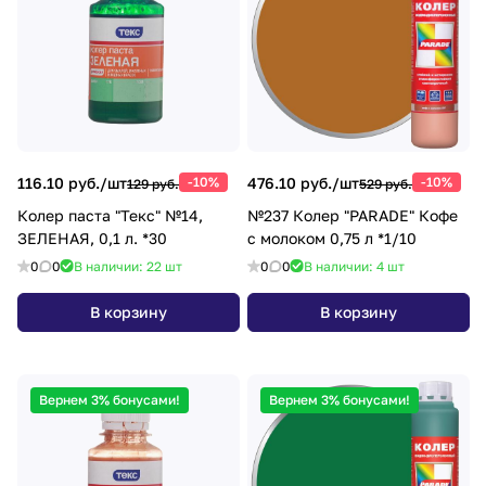
116.10 руб./
шт
-10%
476.10 руб./
шт
-10%
129 руб.
529 руб.
Колер паста "Текс" №14,
№237 Колер "PARADE" Кофе
ЗЕЛЕНАЯ, 0,1 л. *30
с молоком 0,75 л *1/10
0
0
В наличии: 22
шт
0
0
В наличии: 4
шт
В корзину
В корзину
Вернем 3% бонусами!
Вернем 3% бонусами!