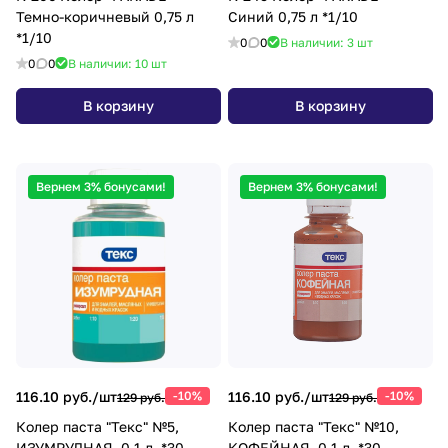
Темно-коричневый 0,75 л
Синий 0,75 л *1/10
*1/10
0
0
В наличии: 3
шт
0
0
В наличии: 10
шт
В корзину
В корзину
Вернем 3% бонусами!
Вернем 3% бонусами!
116.10 руб./
шт
-10%
116.10 руб./
шт
-10%
129 руб.
129 руб.
Колер паста "Текс" №5,
Колер паста "Текс" №10,
ИЗУМРУДНАЯ, 0,1 л. *30
КОФЕЙНАЯ, 0,1 л. *30