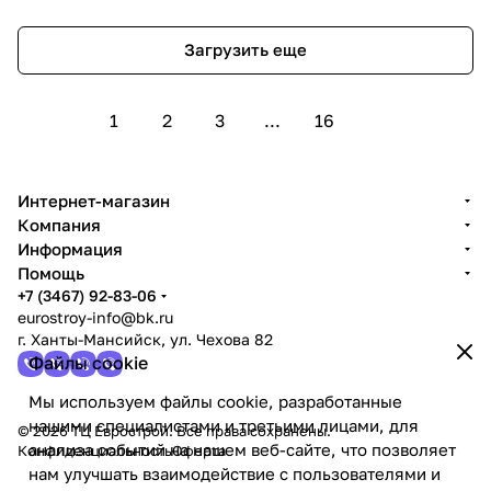
Загрузить еще
1
2
3
...
16
Интернет-магазин
Компания
Информация
Помощь
+7 (3467) 92-83-06
eurostroy-info@bk.ru
г. Ханты-Мансийск, ул. Чехова 82
Файлы cookie
Мы используем файлы cookie, разработанные
нашими специалистами и третьими лицами, для
© 2026 ТЦ Еврострой. Все права сохранены.
анализа событий на нашем веб-сайте, что позволяет
Конфиденциальность
Оферта
нам улучшать взаимодействие с пользователями и