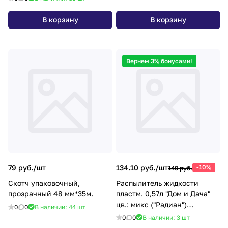
*10/120
В корзину
В корзину
Вернем 3% бонусами!
79 руб./
шт
134.10 руб./
шт
-10%
149 руб.
Скотч упаковочный,
Распылитель жидкости
прозрачный 48 мм*35м.
пластм. 0,57л "Дом и Дача"
цв.: микс ("Радиан")
0
0
В наличии: 44
шт
*1/40/80
0
0
В наличии: 3
шт