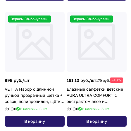
Вернем 3% бонусами!
Вернем 3% бонусами!
899 руб./
шт
161.10 руб./
шт
-10%
179 руб.
VETTA Набор с длинной
Влажные салфетки детские
ручкой прозрачный щётка +
AURA ULTRA COMFORT с
совок, полипропилен, щётка:
экстрактом алоэ и
91х32см, совок: 82х25см
витамином Е, с крышкой,
0
0
В наличии: 3
шт
0
0
В наличии: 6
шт
120 шт
В корзину
В корзину