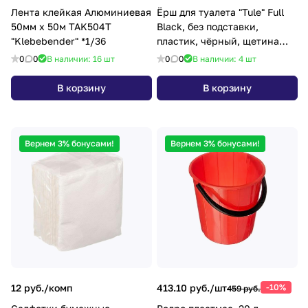
Лента клейкая Алюминиевая
Ёрш для туалета "Tule" Full
50мм х 50м TAK504T
Black, без подставки,
"Klebebender" *1/36
пластик, чёрный, щетина
чёрная
0
0
В наличии: 16
шт
0
0
В наличии: 4
шт
В корзину
В корзину
Вернем 3% бонусами!
Вернем 3% бонусами!
12 руб./
комп
413.10 руб./
шт
-10%
459 руб.