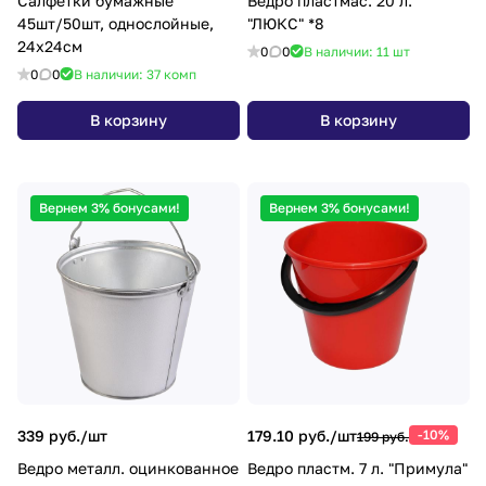
Салфетки бумажные
Ведро пластмас. 20 л.
45шт/50шт, однослойные,
"ЛЮКС" *8
24х24см
0
0
В наличии: 11
шт
0
0
В наличии: 37
комп
В корзину
В корзину
Вернем 3% бонусами!
Вернем 3% бонусами!
339 руб./
шт
179.10 руб./
шт
-10%
199 руб.
Ведро металл. оцинкованное
Ведро пластм. 7 л. "Примула"