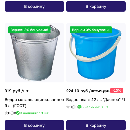
В корзину
В корзину
Вернем 3% бонусами!
Вернем 3% бонусами!
319 руб./
шт
224.10 руб./
шт
-10%
249 руб.
Ведро металл. оцинкованное
Ведро пласт.12 л., "Дачное" *1
9 л. (ГОСТ)
0
0
В наличии: 8
шт
0
0
В наличии: 13
шт
В корзину
В корзину