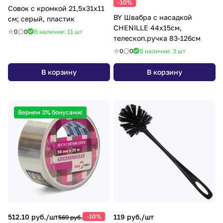
-10%
Совок с кромкой 21,5x31x11
BY Швабра с насадкой
см; серый, пластик
CHENILLE 44x15см,
0
0
В наличии: 11
шт
телескоп.ручка 83-126см
0
0
В наличии: 3
шт
В корзину
В корзину
Вернем 3% бонусами!
512.10 руб./
шт
-10%
119 руб./
шт
569 руб.