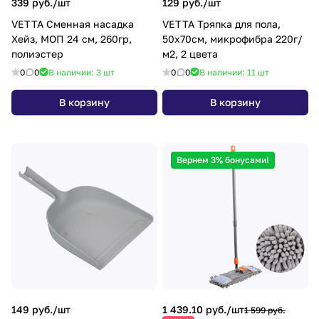
339 руб./
шт
129 руб./
шт
VETTA Сменная насадка
VETTA Тряпка для пола,
Хейз, МОП 24 см, 260гр,
50х70см, микрофибра 220г/
полиэстер
м2, 2 цвета
0
0
В наличии: 3
шт
0
0
В наличии: 11
шт
В корзину
В корзину
Вернем 3% бонусами!
149 руб./
шт
1 439.10 руб./
шт
1 599 руб.