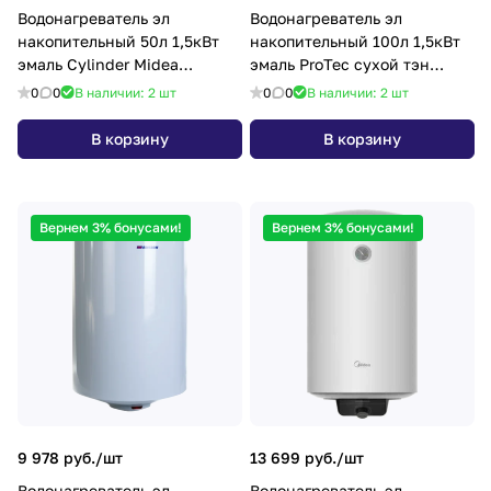
Водонагреватель эл
Водонагреватель эл
накопительный 50л 1,5кВт
накопительный 100л 1,5кВт
эмаль Cylinder Midea
эмаль ProTec сухой тэн
MWH50-15MPC
Midea MWH-10015-RED
0
0
В наличии: 2
шт
0
0
В наличии: 2
шт
В корзину
В корзину
Вернем 3% бонусами!
Вернем 3% бонусами!
9 978 руб./
шт
13 699 руб./
шт
Водонагреватель эл.
Водонагреватель эл