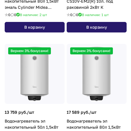
накопительный 80л 1,5кВт
CS10V-EM2(R) 10л. под
эмаль Cylinder Midea
раковиной 2кВт К
MWH80-15MPC
0
0
В наличии: 2
шт
0
0
В наличии: 1
шт
В корзину
В корзину
Вернем 3% бонусами!
Вернем 3% бонусами!
13 759 руб./
шт
17 589 руб./
шт
Водонагреватель эл
Водонагреватель эл
накопительный 50л 1,5кВт
накопительный 80л 1,5кВт