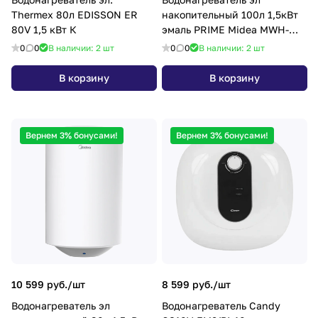
Thermex 80л EDISSON ER
накопительный 100л 1,5кВт
80V 1,5 кВт К
эмаль PRIME Midea MWH-
10015-CEM
0
0
В наличии: 2
шт
0
0
В наличии: 2
шт
В корзину
В корзину
Вернем 3% бонусами!
Вернем 3% бонусами!
10 599 руб./
шт
8 599 руб./
шт
Водонагреватель эл
Водонагреватель Candy