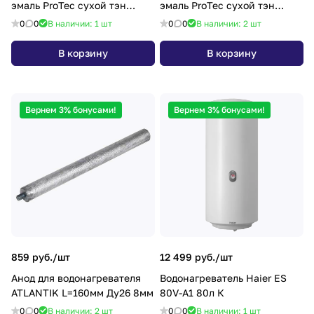
эмаль ProTec сухой тэн
эмаль ProTec сухой тэн
Midea MWH-5015-RED
Midea MWH-8015-RED
0
0
В наличии: 1
шт
0
0
В наличии: 2
шт
В корзину
В корзину
Вернем 3% бонусами!
Вернем 3% бонусами!
859 руб./
шт
12 499 руб./
шт
Анод для водонагревателя
Водонагреватель Haier ES
ATLANTIK L=160мм Ду26 8мм
80V-A1 80л К
0
0
В наличии: 2
шт
0
0
В наличии: 1
шт