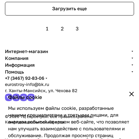
Загрузить еще
1
2
3
Интернет-магазин
Компания
Информация
Помощь
+7 (3467) 92-83-06
eurostroy-info@bk.ru
г. Ханты-Мансийск, ул. Чехова 82
Файлы cookie
Мы используем файлы cookie, разработанные
нашими специалистами и третьими лицами, для
© 2026 ТЦ Еврострой. Все права сохранены.
анализа событий на нашем веб-сайте, что позволяет
Конфиденциальность
Оферта
нам улучшать взаимодействие с пользователями и
обслуживание. Продолжая просмотр страниц