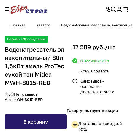
Главная
Каталог
Водоснабжение, отопление, вентиляция
Вернем 3% бонусами!
17 589 руб./
шт
Водонагреватель эл
накопительный 80л
В наличии: 2
шт
1,5кВт эмаль ProTec
Хочу в подарок
сухой тэн Midea
Самовывоз -
MWH-8015-RED
бесплатно
Доставка от 800 ₽
0
Нет отзывов
Арт.
MWH-8015-RED
Товар участвует в акции
В корзину
Доставка со скидкой
50%