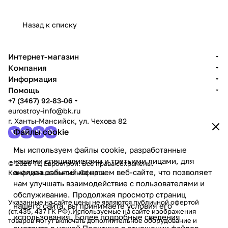
Назад к списку
Интернет-магазин
Компания
Информация
Помощь
+7 (3467) 92-83-06
eurostroy-info@bk.ru
г. Ханты-Мансийск, ул. Чехова 82
Файлы cookie
Мы используем файлы cookie, разработанные
нашими специалистами и третьими лицами, для
© 2026 ТЦ Еврострой. Все права сохранены.
анализа событий на нашем веб-сайте, что позволяет
Конфиденциальность
Оферта
нам улучшать взаимодействие с пользователями и
обслуживание. Продолжая просмотр страниц
Указанные на сайте цены не являются публичной офертой
нашего сайта, вы принимаете условия его
(ст.435, 437 ГК РФ).Используемые на сайте изображения
использования. Более подробные сведения
товаров могут включать дополнительное оборудование и