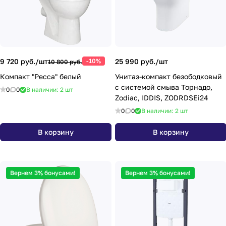
9 720 руб./
шт
-10%
25 990 руб./
шт
10 800 руб.
Компакт "Ресса" белый
Унитаз-компакт безободковый
с системой смыва Торнадо,
0
0
В наличии: 2
шт
Zodiac, IDDIS, ZODRDSEi24
0
0
В наличии: 2
шт
В корзину
В корзину
Вернем 3% бонусами!
Вернем 3% бонусами!