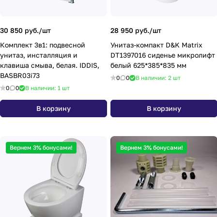
30 850 руб./
шт
28 950 руб./
шт
Комплект 3в1: подвесной
Унитаз-компакт D&K Matrix
унитаз, инсталляция и
DT1397016 сиденье микролифт
клавиша смыва, белая. IDDIS,
белый 625*385*835 мм
BASBR03i73
0
0
В наличии: 2
шт
0
0
В наличии: 1
шт
В корзину
В корзину
Вернем 3% бонусами!
Вернем 3% бонусами!