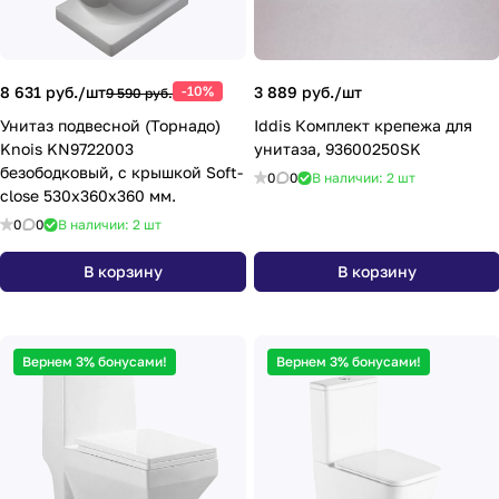
8 631 руб./
шт
-10%
3 889 руб./
шт
9 590 руб.
Унитаз подвесной (Торнадо)
Iddis Комплект крепежа для
Knois KN9722003
унитаза, 93600250SK
безободковый, с крышкой Soft-
0
0
В наличии: 2
шт
close 530х360х360 мм.
0
0
В наличии: 2
шт
В корзину
В корзину
Вернем 3% бонусами!
Вернем 3% бонусами!