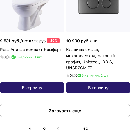
9 531 руб./
шт
-10%
10 900 руб./
шт
10 590 руб.
Rosa Унитаз-компакт Комфорт
Клавиша смыва,
механическая, матовый
0
0
В наличии: 1
шт
графит, Unisteel, IDDIS,
UNSR2GMi77
0
0
В наличии: 2
шт
В корзину
В корзину
Загрузить еще
1
2
3
...
19