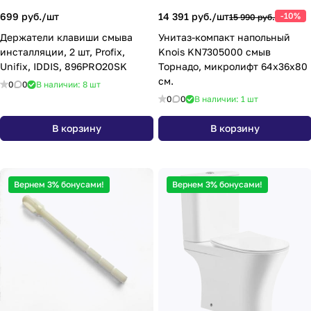
699 руб./
шт
14 391 руб./
шт
-10%
15 990 руб.
Держатели клавиши смыва
Унитаз-компакт напольный
инсталляции, 2 шт, Profix,
Knois KN7305000 смыв
Unifix, IDDIS, 896PRO20SK
Торнадо, микролифт 64х36х80
см.
0
0
В наличии: 8
шт
0
0
В наличии: 1
шт
В корзину
В корзину
Вернем 3% бонусами!
Вернем 3% бонусами!