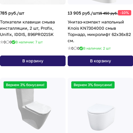
785 руб./
шт
13 905 руб./
шт
-10%
15 450 руб.
Толкатели клавиши смыва
Унитаз-компакт напольный
инсталляции, 2 шт, Profix,
Knois KN7304000 смыв
Unifix, IDDIS, 896PRO21SK
Торнадо, микролифт 62х36х82
см.
0
0
В наличии: 7
шт
0
0
В наличии: 2
шт
В корзину
В корзину
Вернем 3% бонусами!
Вернем 3% бонусами!