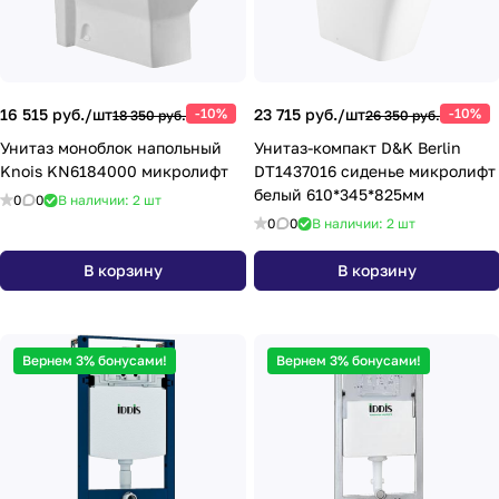
16 515 руб./
шт
-10%
23 715 руб./
шт
-10%
18 350 руб.
26 350 руб.
Унитаз моноблок напольный
Унитаз-компакт D&K Berlin
Knois KN6184000 микролифт
DT1437016 сиденье микролифт
белый 610*345*825мм
0
0
В наличии: 2
шт
0
0
В наличии: 2
шт
В корзину
В корзину
Вернем 3% бонусами!
Вернем 3% бонусами!