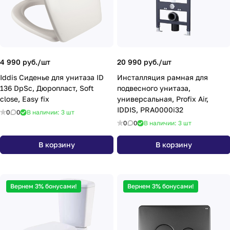
4 990 руб./
шт
20 990 руб./
шт
Iddis Сиденье для унитаза ID
Инсталляция рамная для
136 DpSc, Дюропласт, Soft
подвесного унитаза,
close, Easy fix
универсальная, Profix Air,
IDDIS, PRA0000i32
0
0
В наличии: 3
шт
0
0
В наличии: 3
шт
В корзину
В корзину
Вернем 3% бонусами!
Вернем 3% бонусами!