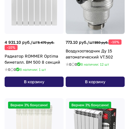
4 931.10 руб./
шт
773.10 руб./
шт
-10%
5 479 руб.
859 руб.
-10%
Воздухоотводчик Ду 15
Радиатор ROMMER Optima
автоматический VT.502
биметалл. ВМ 500 8 секций
0
0
В наличии: 12
шт
0
0
В наличии: 1
шт
В корзину
В корзину
Вернем 3% бонусами!
Вернем 3% бонусами!