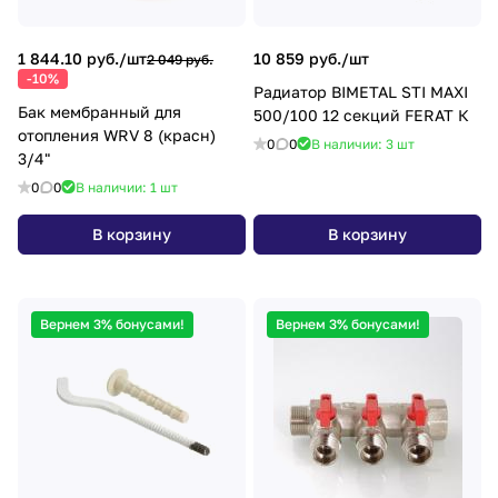
1 844.10 руб./
шт
10 859 руб./
шт
2 049 руб.
-10%
Радиатор BIMETAL STI MAXI
Бак мембранный для
500/100 12 секций FERAT К
отопления WRV 8 (красн)
0
0
В наличии: 3
шт
3/4"
0
0
В наличии: 1
шт
В корзину
В корзину
Вернем 3% бонусами!
Вернем 3% бонусами!