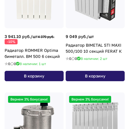
3 941.10 руб./
шт
9 049 руб./
шт
4 379 руб.
-10%
Радиатор BIMETAL STI MAXI
Радиатор ROMMER Optima
500/100 10 секций FERAT К
биметалл. ВМ 500 6 секций
0
0
В наличии: 2
шт
0
0
В наличии: 1
шт
В корзину
В корзину
Вернем 3% бонусами!
Вернем 3% бонусами!