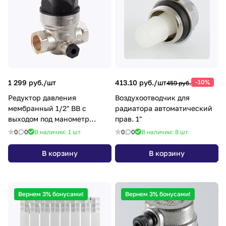
1 299 руб./
шт
413.10 руб./
шт
-10%
459 руб.
Редуктор давления
Воздухоотводчик для
мембранный 1/2" ВВ с
радиатора автоматический
выходом под манометр
прав. 1"
ZEGOR QS-3432
0
0
В наличии: 1
шт
0
0
В наличии: 8
шт
В корзину
В корзину
Вернем 3% бонусами!
Вернем 3% бонусами!