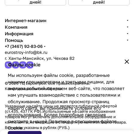
дней!
дней!
Интернет-магазин
Компания
Информация
Помощь
+7 (3467) 92-83-06
eurostroy-info@bk.ru
г. Ханты-Мансийск, ул. Чехова 82
Файлы cookie
Мы используем файлы cookie, разработанные
нашими специалистами и третьими лицами, для
© 2026 ТЦ Еврострой. Все права сохранены.
анализа событий на нашем веб-сайте, что позволяет
Конфиденциальность
Оферта
нам улучшать взаимодействие с пользователями и
обслуживание. Продолжая просмотр страниц
Указанные на сайте цены не являются публичной офертой
нашего сайта, вы принимаете условия его
(ст.435, 437 ГК РФ).Используемые на сайте изображения
использования. Более подробные сведения
товаров могут включать дополнительное оборудование и
смотрите в нашей
Политике в отношении файлов
компоненты,не входящие в стандартную комплектацию товара.
Все цены указаны в рублях (PУБ.)
Cookie
.