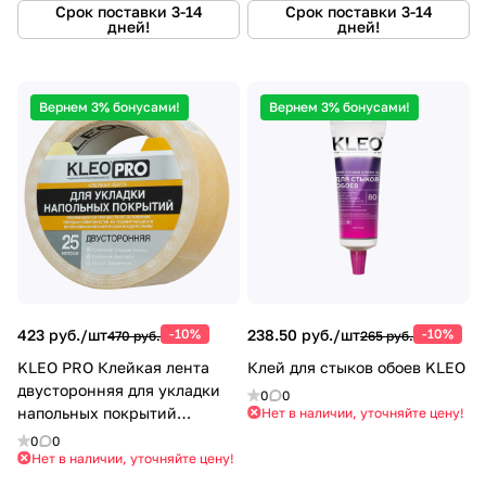
Срок поставки 3-14
Срок поставки 3-14
дней!
дней!
Вернем 3% бонусами!
Вернем 3% бонусами!
423 руб./
шт
-10%
238.50 руб./
шт
-10%
470 руб.
265 руб.
KLEO PRO Клейкая лента
Клей для стыков обоев KLEO
двусторонняя для укладки
0
0
напольных покрытий
Нет в наличии, уточняйте цену!
48мм*25м
0
0
Нет в наличии, уточняйте цену!