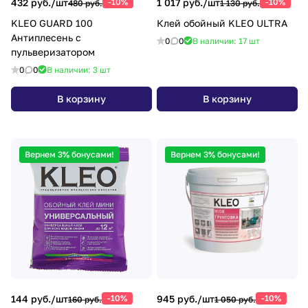
432 руб./
шт
-10%
1 017 руб./
шт
-10%
480 руб.
1 130 руб.
KLEO GUARD 100
Клей обойный KLEO ULTRA
Антиплесень с
0
0
В наличии: 17
шт
пульверизатором
0
0
В наличии: 3
шт
В корзину
В корзину
Вернем 3% бонусами!
Вернем 3% бонусами!
144 руб./
шт
-10%
945 руб./
шт
-10%
160 руб.
1 050 руб.