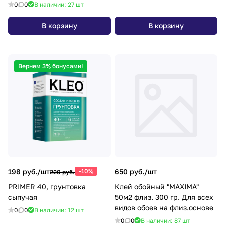
0
0
В наличии: 27
шт
В корзину
В корзину
Вернем 3% бонусами!
198 руб./
шт
-10%
650 руб./
шт
220 руб.
PRIMER 40, грунтовка
Клей обойный "MAXIMA"
сыпучая
50м2 флиз. 300 гр. Для всех
видов обоев на флиз.основе
0
0
В наличии: 12
шт
0
0
В наличии: 87
шт