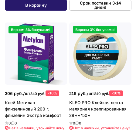
Срок поставки 3-14
В корзину
дней!
Вернем 3% бонусами!
Вернем 3% бонусами!
306 руб./
шт
-10%
216 руб./
шт
-10%
340 руб.
240 руб.
Клей Метилан
KLEO PRO Клейкая лента
флизелиновый 200 г.
малярная креппированная
флизелин Экстра комфорт
38мм*50м
0
0
0
0
Нет в наличии, уточняйте цену!
Нет в наличии, уточняйте цену!