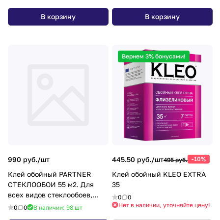
В корзину
В корзину
Вернем 3% бонусами!
990 руб./
шт
445.50 руб./
шт
-10%
495 руб.
Клей обойный PARTNER
Клей обойный KLEO EXTRA
СТЕКЛООБОИ 55 м2. Для
35
всех видов стеклообоев,
0
0
стеклохолстов и обоев на
Нет в наличии, уточняйте цену!
0
0
В наличии: 98
шт
флиз.осн