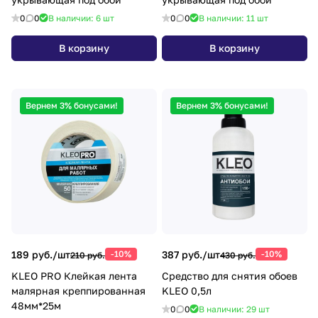
0
0
В наличии: 6
шт
0
0
В наличии: 11
шт
В корзину
В корзину
Вернем 3% бонусами!
Вернем 3% бонусами!
189 руб./
шт
-10%
387 руб./
шт
-10%
210 руб.
430 руб.
KLEO PRO Клейкая лента
Средство для снятия обоев
малярная креппированная
KLEO 0,5л
48мм*25м
0
0
В наличии: 29
шт