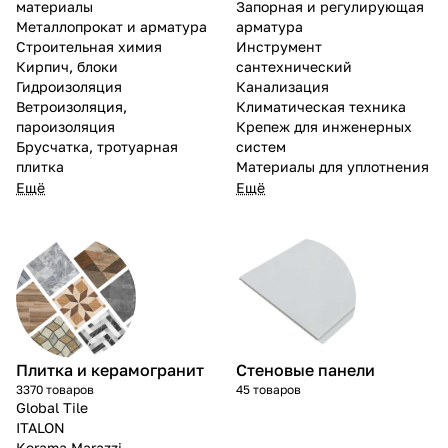
материалы
Запорная и регулирующая
Металлопрокат и арматура
арматура
Строительная химия
Инструмент
Кирпич, блоки
сантехнический
Гидроизоляция
Канализация
Ветроизоляция,
Климатическая техника
пароизоляция
Крепеж для инженерных
Брусчатка, тротуарная
систем
плитка
Материалы для уплотнения
Ещё
Ещё
Плитка и керамогранит
Стеновые панели
3370 товаров
45 товаров
Global Tile
ITALON
Kerama Marazzi