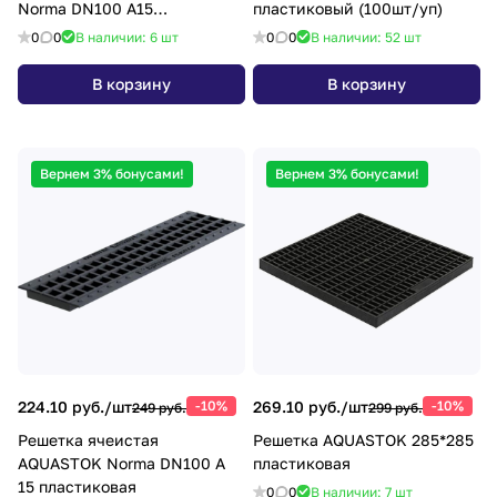
Norma DN100 A15
пластиковый (100шт/уп)
оцинкованная
0
0
В наличии: 6
шт
0
0
В наличии: 52
шт
В корзину
В корзину
Вернем 3% бонусами!
Вернем 3% бонусами!
224.10 руб./
шт
-10%
269.10 руб./
шт
-10%
249 руб.
299 руб.
Решетка ячеистая
Решетка AQUASTOK 285*285
AQUASTOK Norma DN100 А
пластиковая
15 пластиковая
0
0
В наличии: 7
шт