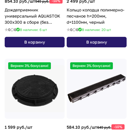
854.10 руб./
шт
-10%
2 499 руб./
шт
949 руб.
Дождеприемник
Кольцо колодца полимерно-
универсальный AQUASTOK
песчаное h=200мм,
300х300 в сборе (без
d=1100мм, черный
решетки)
0
0
В наличии: 6
шт
0
0
В наличии: 20
шт
В корзину
В корзину
Вернем 3% бонусами!
Вернем 3% бонусами!
1 599 руб./
шт
584.10 руб./
шт
-10%
649 руб.