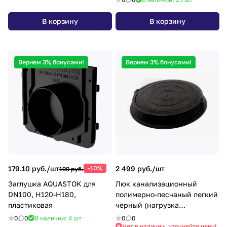
В корзину
В корзину
Вернем 3% бонусами!
Вернем 3% бонусами!
179.10 руб./
шт
-10%
2 499 руб./
шт
199 руб.
Заглушка AQUASTOK для
Люк канализационный
DN100, Н120-Н180,
полимерно-песчаный легкий
пластиковая
черный (нагрузка
3,0т,крышка 760мм, корпус
0
0
В наличии: 4
шт
0
0
630мм)
Нет в наличии, уточняйте цену!