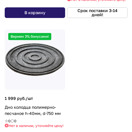
Срок поставки 3-14
В корзину
дней!
Вернем 3% бонусами!
1 999 руб./
шт
Дно колодца полимерно-
песчаное h-40мм, d-750 мм
0
0
Нет в наличии, уточняйте цену!