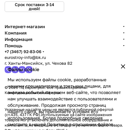
Срок поставки 3-14
дней!
Интернет-магазин
Компания
Информация
Помощь
+7 (3467) 92-83-06
eurostroy-info@bk.ru
г. Ханты-Мансийск, ул. Чехова 82
Файлы cookie
Мы используем файлы cookie, разработанные
нашими специалистами и третьими лицами, для
© 2026 ТЦ Еврострой. Все права сохранены.
анализа событий на нашем веб-сайте, что позволяет
Конфиденциальность
Оферта
нам улучшать взаимодействие с пользователями и
обслуживание. Продолжая просмотр страниц
Указанные на сайте цены не являются публичной офертой
нашего сайта, вы принимаете условия его
(ст.435, 437 ГК РФ).Используемые на сайте изображения
использования. Более подробные сведения
товаров могут включать дополнительное оборудование и
смотрите в нашей
Политике в отношении файлов
компоненты,не входящие в стандартную комплектацию товара.