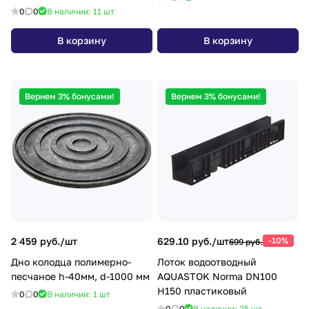
0
0
В наличии: 11
шт
В корзину
В корзину
Вернем 3% бонусами!
Вернем 3% бонусами!
2 459 руб./
шт
629.10 руб./
шт
-10%
699 руб.
Дно колодца полимерно-
Лоток водоотводный
песчаное h-40мм, d-1000 мм
AQUASTOK Norma DN100
H150 пластиковый
0
0
В наличии: 1
шт
0
0
В наличии: 25
шт