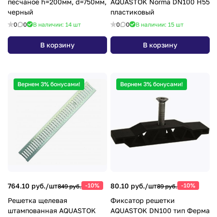
песчаное h=200мм, d=750мм,
AQUASTOK Norma DN100 H55
черный
пластиковый
0
0
В наличии: 14
шт
0
0
В наличии: 15
шт
В корзину
В корзину
Вернем 3% бонусами!
Вернем 3% бонусами!
764.10 руб./
шт
-10%
80.10 руб./
шт
-10%
849 руб.
89 руб.
Решетка щелевая
Фиксатор решетки
штампованная AQUASTOK
AQUASTOK DN100 тип Ферма