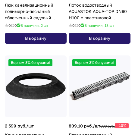
Люк канализационный
Лоток водоотводный
полимерно-песчаный
AQUASTOK AQUA-TOP DN90
облегченный садовый
H100 с пластиковой
черный (нагрузка 1,5т,
решеткой (комплект)
0
0
В наличии: 2
шт
0
0
В наличии: 13
шт
крышка 750мм, корп
В корзину
В корзину
Вернем 3% бонусами!
Вернем 3% бонусами!
2 599 руб./
шт
809.10 руб./
шт
-10%
899 руб.
Конус переходник
Лоток водоотводный