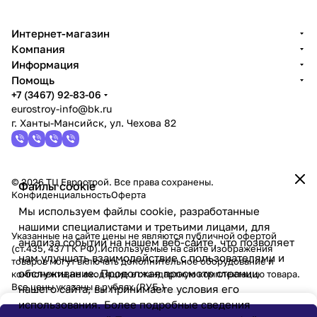
Интернет-магазин
Компания
Информация
Помощь
+7 (3467) 92-83-06
eurostroy-info@bk.ru
г. Ханты-Мансийск, ул. Чехова 82
© 2026 ТЦ Еврострой. Все права сохранены.
Файлы cookie
Конфиденциальность
Оферта
Мы используем файлы cookie, разработанные
нашими специалистами и третьими лицами, для
Указанные на сайте цены не являются публичной офертой
анализа событий на нашем веб-сайте, что позволяет
(ст.435, 437 ГК РФ).Используемые на сайте изображения
нам улучшать взаимодействие с пользователями и
товаров могут включать дополнительное оборудование и
обслуживание. Продолжая просмотр страниц
компоненты,не входящие в стандартную комплектацию товара.
Все цены указаны в рублях (PУБ.)
нашего сайта, вы принимаете условия его
использования. Более подробные сведения