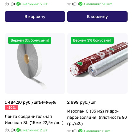
гр./м2.)
0
0
В наличии: 5
шт
0
0
В наличии: 20
шт
В корзину
В корзину
Вернем 3% бонусами!
Вернем 3% бонусами!
1 484.10 руб./
шт
2 699 руб./
шт
1 649 руб.
-10%
Изоспан С (35 м2) гидро-
Лента соединительная
пароизоляция, (плотность 90
Изоспан SL (15мм 22,5м/пог)
гр./м2.)
0
0
В наличии: 2
шт
0
0
В наличии: 6
шт