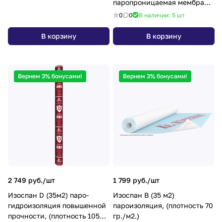
паропроницаемая мембрана,
(плотность 105 гр./м2.)
0
0
В наличии: 5
шт
В корзину
В корзину
Вернем 3% бонусами!
Вернем 3% бонусами!
2 749 руб./
шт
1 799 руб./
шт
Изоспан D (35м2) паро-
Изоспан В (35 м2)
гидроизоляция повышенной
пароизоляция, (плотность 70
прочности, (плотность 105
гр./м2.)