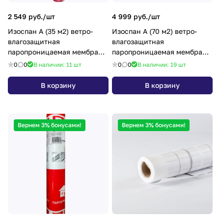
2 549 руб./
шт
4 999 руб./
шт
Изоспан А (35 м2) ветро-
Изоспан А (70 м2) ветро-
влагозащитная
влагозащитная
паропроницаемая мембрана,
паропроницаемая мембрана,
(плотность 110 гр./м2.)
(плотность 110 гр./м2.)
0
0
В наличии: 11
шт
0
0
В наличии: 19
шт
В корзину
В корзину
Вернем 3% бонусами!
Вернем 3% бонусами!