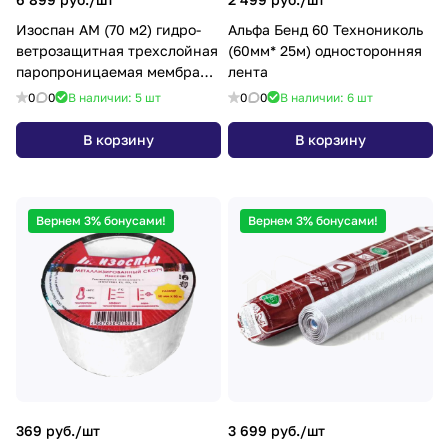
Изоспан АМ (70 м2) гидро-
Альфа Бенд 60 Технониколь
ветрозащитная трехслойная
(60мм* 25м) односторонняя
паропроницаемая мембрана,
лента
(плотность 105 гр./м2.)
0
0
В наличии: 5
шт
0
0
В наличии: 6
шт
В корзину
В корзину
Вернем 3% бонусами!
Вернем 3% бонусами!
369 руб./
шт
3 699 руб./
шт