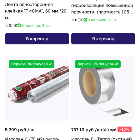
Лента односторонняя
гидроизоляция повышенной
клейкая "ТИСМА", 60 мм.*20
прочности, (плотность 105
м.
гр./м2.)
0
0
В наличии: 6
шт
0
0
В наличии: 3
шт
В корзину
В корзину
Вернем 3% бонусами!
Вернем 3% бонусами!
5 399 руб./
шт
737.10 руб./
шт
-10%
819 руб.
Изоспан С (70 м2) гидро-
Изоспан FL Termo (скотч 40