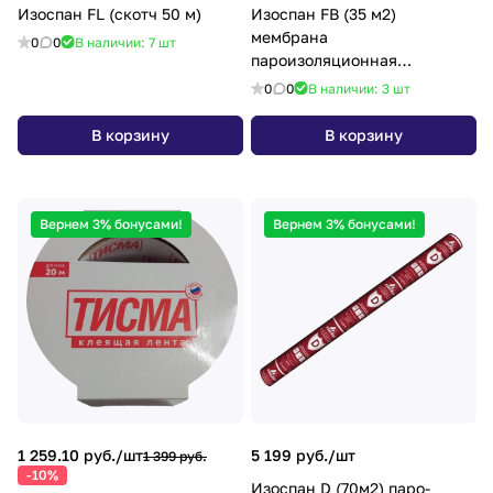
Изоспан FL (скотч 50 м)
Изоспан FB (35 м2)
мембрана
0
0
В наличии: 7
шт
пароизоляционная
отражающая для саун и бань
0
0
В наличии: 3
шт
В корзину
В корзину
Вернем 3% бонусами!
Вернем 3% бонусами!
1 259.10 руб./
шт
5 199 руб./
шт
1 399 руб.
-10%
Изоспан D (70м2) паро-