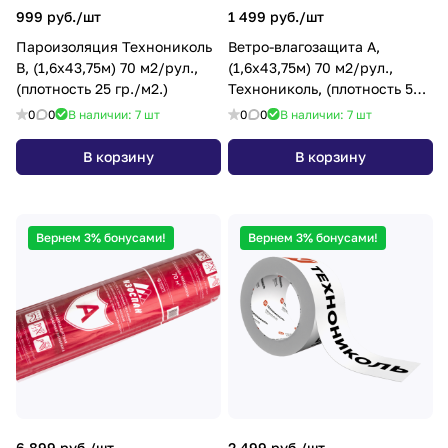
999 руб./
шт
1 499 руб./
шт
Пароизоляция Технониколь
Ветро-влагозащита А,
B, (1,6х43,75м) 70 м2/рул.,
(1,6х43,75м) 70 м2/рул.,
(плотность 25 гр./м2.)
Технониколь, (плотность 50
гр./м2.)
0
0
В наличии: 7
шт
0
0
В наличии: 7
шт
В корзину
В корзину
Вернем 3% бонусами!
Вернем 3% бонусами!
6 899 руб./
шт
2 499 руб./
шт