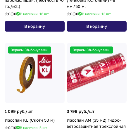
пароизоляция, (плотность 70
(тепловлагостойкий) 48
гр./м2.)
мм.*50 м.
0
0
В наличии: 16
шт
0
0
В наличии: 13
шт
В корзину
В корзину
Вернем 3% бонусами!
Вернем 3% бонусами!
1 099 руб./
шт
3 799 руб./
шт
Изоспан KL (Скотч 50 м)
Изоспан АМ (35 м2) гидро-
ветрозащитная трехслойная
0
0
В наличии: 5
шт