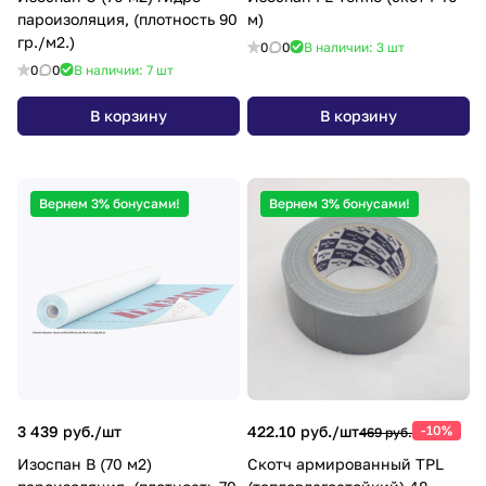
пароизоляция, (плотность 90
м)
гр./м2.)
0
0
В наличии: 3
шт
0
0
В наличии: 7
шт
В корзину
В корзину
Вернем 3% бонусами!
Вернем 3% бонусами!
3 439 руб./
шт
422.10 руб./
шт
-10%
469 руб.
Изоспан В (70 м2)
Скотч армированный TPL