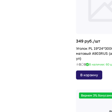
349 руб./
шт
Уголок PL 19*24*300
матовый A903RUS (а
уп)
0
0
В наличии: 60
ш
В корзину
Вернем 3% бонусами