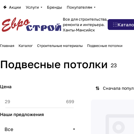
Акции
Услуги
Бренды
Покупателям
Все для строительства,
Катало
ремонта и интерьера.
Ханты-Мансийск
Главная
Каталог
Строительные материалы
Подвесные потолки
Подвесные потолки
23
Цена
Сначала попу
Наши предложения
Все