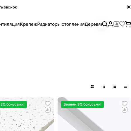
ть звонок
нтиляция
Крепеж
Радиаторы отопления
Деревянный погона
 3% бонусами!
Вернем 3% бонусами!