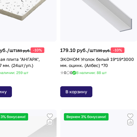
уб./
шт
179.10 руб./
шт
-10%
-10%
159 руб.
199 руб.
ая плита "АНГАРА",
ЭКОНОМ Уголок белый 19*19*3000
 мм. (24шт/уп.)
мм. оцинк. (Албес) *70
наличии: 259
шт
0
0
В наличии: 88
шт
ину
В корзину
 3% бонусами!
Вернем 3% бонусами!