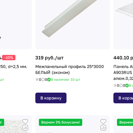
319 руб./
шт
440.10 р
-10%
б.
50, d=2,5 мм.
Межпанельный профиль 25*3000
Панель A
БЕЛЫЙ (эконом)
А903RUS 
алюм.0,3
шт
0
0
В наличии: 10
шт
0
0
В 
В корзину
В корз
!
Вернем 3% бонусами!
Вернем