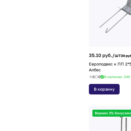
35.10 руб./
шт
39 ру
Европодвес к ПП 2*
Албес
0
0
В наличии: 249
В корзину
Вернем 3% бонусами