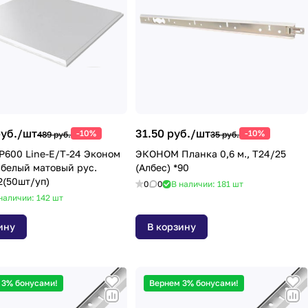
уб./
шт
31.50 руб./
шт
-10%
-10%
489 руб.
35 руб.
P600 Line-Е/T-24 Эконом
ЭКОНОМ Планка 0,6 м., Т24/25
белый матовый рус.
(Албес) *90
2(50шт/уп)
0
0
В наличии: 181
шт
наличии: 142
шт
ину
В корзину
 3% бонусами!
Вернем 3% бонусами!