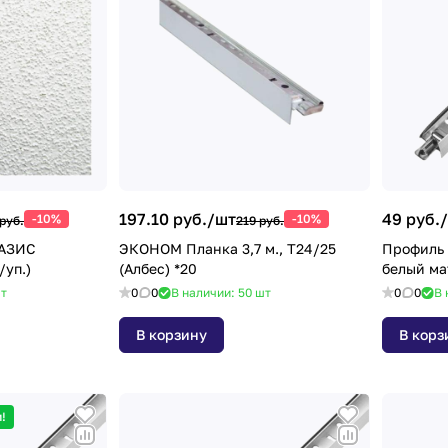
197.10 руб./
шт
49 руб./
-10%
-10%
руб.
219 руб.
ОАЗИС
ЭКОНОМ Планка 3,7 м., Т24/25
Профиль 
/уп.)
(Албес) *20
т
0
0
В наличии: 50
шт
0
0
В 
В корзину
В корз
!