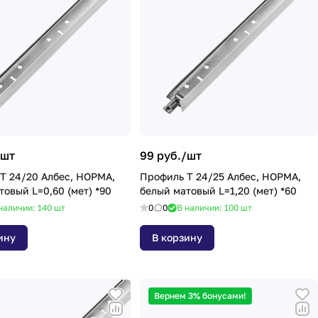
шт
99 руб./
шт
Т 24/20 Албес, НОРМА,
Профиль Т 24/25 Албес, НОРМА,
белый матовый L=0,60 (мет) *90
белый матовый L=1,20 (мет) *60
наличии: 140
шт
0
0
В наличии: 100
шт
ину
В корзину
Вернем 3% бонусами!