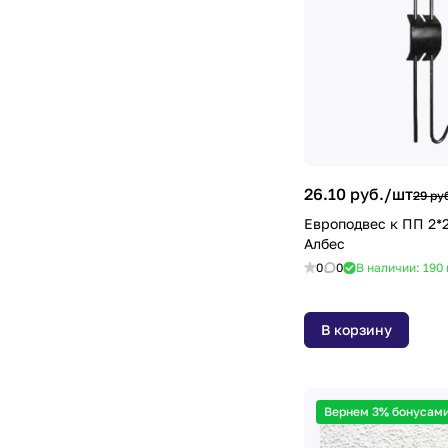
26.10 руб./
шт
29 ру
Европодвес к ПП 2*2
Албес
0
0
В наличии: 190
В корзину
Вернем 3% бонусами