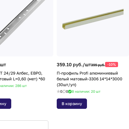
шт
359.10 руб./
шт
-10%
399 руб.
Т 24/29 Албес, ЕВРО,
П-профиль Profi алюминиевый
белый матовый L=0,60 (мет) *60
белый матовый-3306 14*14*3000
(30шт/уп)
наличии: 286
шт
0
0
В наличии: 20
шт
ину
В корзину