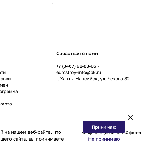
Связаться с нами
ь
+7 (3467) 92-83-06
аты
eurostroy-info@bk.ru
тавки
г. Ханты-Мансийск, ул. Чехова 82
бмен
рограмма
карта
Принимаю
 на нашем веб-сайте, что
Конфиденциальность
Оферта
Не принимаю
шего сайта, вы принимаете