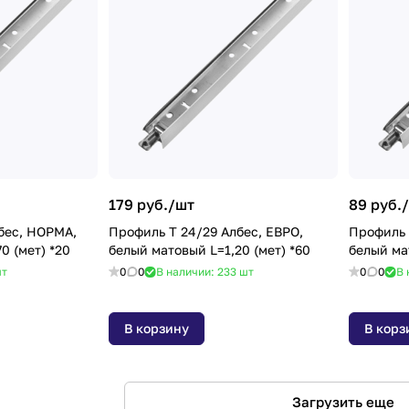
179 руб./
шт
89 руб./
бес, НОРМА,
Профиль Т 24/29 Албес, ЕВРО,
Профиль 
0 (мет) *20
белый матовый L=1,20 (мет) *60
т
0
0
В наличии: 233
шт
0
0
В 
В корзину
В корз
Загрузить еще