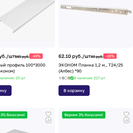
уб./
шт
62.10 руб./
шт
-10%
-10%
569 руб.
69 руб.
ый профиль 100*3000
ЭКОНОМ Планка 1,2 м., Т24/25
эконом)
(Албес) *90
наличии: 25
шт
0
0
В наличии: 227
шт
ину
В корзину
 3% бонусами!
Вернем 3% бонусами!