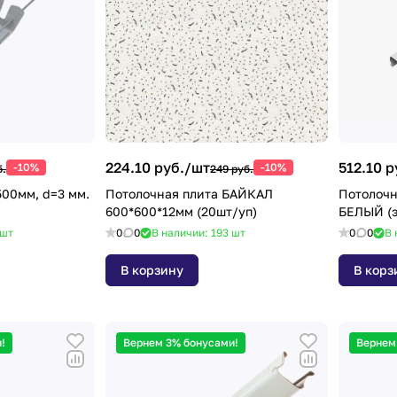
224.10 руб./
шт
512.10 р
-10%
-10%
б.
249 руб.
500мм, d=3 мм.
Потолочная плита БАЙКАЛ
Потолочн
600*600*12мм (20шт/уп)
БЕЛЫЙ (
шт
0
0
В наличии: 193
шт
0
0
В 
В корзину
В корз
!
Вернем 3% бонусами!
Вернем