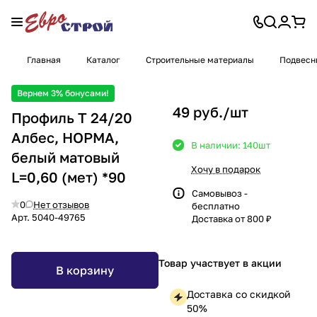
Главная
Каталог
Строительные материалы
Подвесн
Вернем 3% бонусами!
49 руб./
шт
Профиль Т 24/20
Албес, НОРМА,
В наличии: 140
шт
белый матовый
Хочу в подарок
L=0,60 (мет) *90
Самовывоз -
0
Нет отзывов
бесплатно
Арт.
5040-49765
Доставка от 800 ₽
Товар участвует в акции
В корзину
Доставка со скидкой
50%