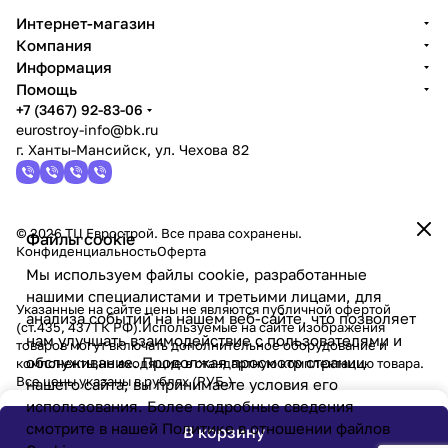
Интернет-магазин
Компания
Информация
Помощь
+7 (3467) 92-83-06
eurostroy-info@bk.ru
г. Ханты-Мансийск, ул. Чехова 82
© 2026 ТЦ Еврострой. Все права сохранены.
Файлы cookie
Конфиденциальность
Оферта
Мы используем файлы cookie, разработанные
нашими специалистами и третьими лицами, для
Указанные на сайте цены не являются публичной офертой
анализа событий на нашем веб-сайте, что позволяет
(ст.435, 437 ГК РФ).Используемые на сайте изображения
нам улучшать взаимодействие с пользователями и
товаров могут включать дополнительное оборудование и
обслуживание. Продолжая просмотр страниц
компоненты,не входящие в стандартную комплектацию товара.
Все цены указаны в рублях (PУБ.)
нашего сайта, вы принимаете условия его
использования. Более подробные сведения
смотрите в нашей
Политике в отношении файлов
В корзину