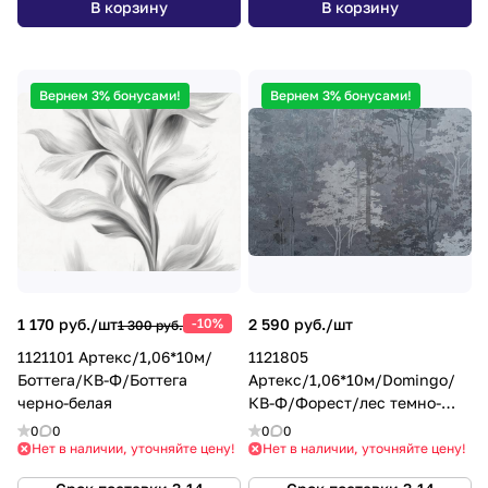
В корзину
В корзину
любого производственного процесса. Все выбросы
предварительно дожигаются в специальной
установке немецкой компании «Dürr», что
полностью исключает попадание вредных веществ
Вернем 3% бонусами!
Вернем 3% бонусами!
в воздух. В производственном корпусе
установлены очистные сооружения — жидкие
отходы проходят многостадийную очистку.
1 170 руб./
шт
-10%
2 590 руб./
шт
1 300 руб.
1121101 Артекс/1,06*10м/
1121805
Боттега/КВ-Ф/Боттега
Артекс/1,06*10м/Domingo/
черно-белая
КВ-Ф/Форест/лес темно-
серый
0
0
0
0
Нет в наличии, уточняйте цену!
Нет в наличии, уточняйте цену!