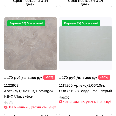
Срок поставки 3-14
Срок поставки 3-14
дней!
дней!
Вернем 3% бонусами!
Вернем 3% бонусами!
1 170 руб./
шт
-10%
1 170 руб./
шт
-10%
1 300 руб.
1 300 руб.
1122803
1117205 Артекс/1,06*10м/
Артекс/1,06*10м/Domingo/
ОВК/КВ-Ф/Голден фон серый
КВ-Ф/Лира/фон
0
0
Нет в наличии, уточняйте цену!
0
0
Нет в наличии, уточняйте цену!