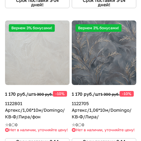
Срок поставки 3-14
Срок поставки 3-14
дней!
дней!
Вернем 3% бонусами!
Вернем 3% бонусами!
1 170 руб./
шт
-10%
1 170 руб./
шт
-10%
1 300 руб.
1 300 руб.
1122801
1122705
Артекс/1,06*10м/Domingo/
Артекс/1,06*10м/Domingo/
КВ-Ф/Лира/фон
КВ-Ф/Лира/
0
0
0
0
Нет в наличии, уточняйте цену!
Нет в наличии, уточняйте цену!