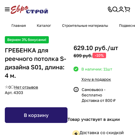
Главная
Каталог
Строительные материалы
Подвесн
Вернем 3% бонусами!
629.10 руб./
шт
ГРЕБЕНКА для
699 руб.
-10%
реечного потолка S-
дизайна S01, длина:
В наличии: 11
шт
4 м.
Хочу в подарок
0
Нет отзывов
Самовывоз -
Арт.
4303
бесплатно
Доставка от 800 ₽
В корзину
Товар участвует в акции
Доставка со скидкой