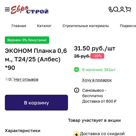
Главная
Каталог
Строительные материалы
Подвесн
Вернем 3% бонусами!
31.50 руб./
шт
ЭКОНОМ Планка 0,6
35 руб.
-10%
м., Т24/25 (Албес)
*90
В наличии: 181
шт
0
Нет отзывов
Хочу в подарок
Самовывоз -
бесплатно
Доставка от 800 ₽
В корзину
Товар участвует в акции
Характеристики
Доставка со скидкой