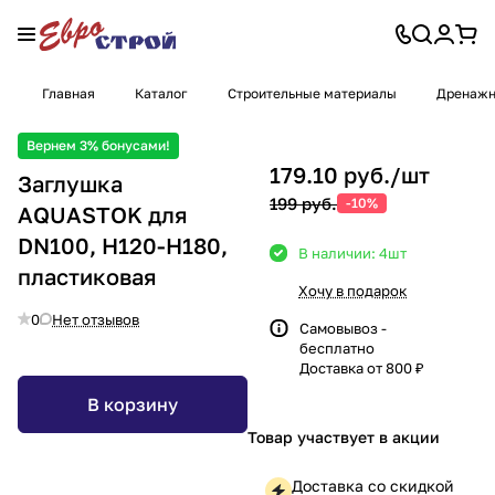
Главная
Каталог
Строительные материалы
Дренажн
Вернем 3% бонусами!
179.10 руб./
шт
Заглушка
199 руб.
-10%
AQUASTOK для
DN100, Н120-Н180,
В наличии: 4
шт
пластиковая
Хочу в подарок
0
Нет отзывов
Самовывоз -
бесплатно
Доставка от 800 ₽
В корзину
Товар участвует в акции
Доставка со скидкой