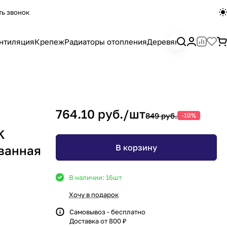
ть звонок
нтиляция
Крепеж
Радиаторы отопления
Деревянный погона
764.10 руб./
шт
849 руб.
-10%
K
В корзину
ванная
В наличии: 16
шт
Хочу в подарок
Самовывоз - бесплатно
Доставка от 800 ₽