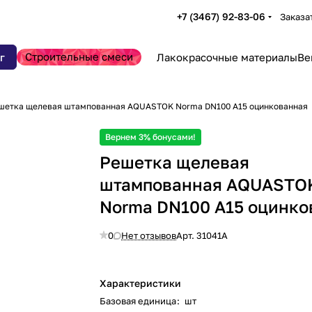
+7 (3467) 92-83-06
Заказа
Строительные смеси
г
Лакокрасочные материалы
Ве
шетка щелевая штампованная AQUASTOK Norma DN100 A15 оцинкованная
Вернем 3% бонусами!
Решетка щелевая
штампованная AQUASTO
Norma DN100 A15 оцинко
0
Нет отзывов
Арт.
31041А
Характеристики
Базовая единица
:
шт