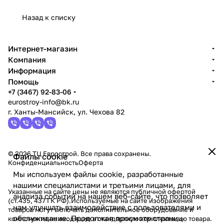
Назад к списку
Интернет-магазин
Компания
Информация
Помощь
+7 (3467) 92-83-06
eurostroy-info@bk.ru
г. Ханты-Мансийск, ул. Чехова 82
© 2026 ТЦ Еврострой. Все права сохранены.
Файлы cookie
Конфиденциальность
Оферта
Мы используем файлы cookie, разработанные
нашими специалистами и третьими лицами, для
Указанные на сайте цены не являются публичной офертой
анализа событий на нашем веб-сайте, что позволяет
(ст.435, 437 ГК РФ).Используемые на сайте изображения
нам улучшать взаимодействие с пользователями и
товаров могут включать дополнительное оборудование и
обслуживание. Продолжая просмотр страниц
компоненты,не входящие в стандартную комплектацию товара.