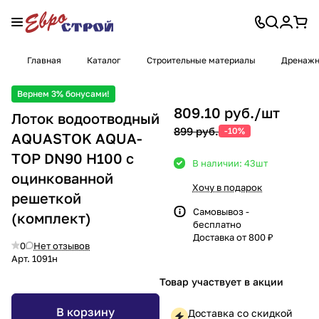
Главная
Каталог
Строительные материалы
Дренажн
Вернем 3% бонусами!
809.10 руб./
шт
Лоток водоотводный
899 руб.
-10%
AQUASTOK AQUA-
TOP DN90 H100 с
В наличии: 43
шт
оцинкованной
Хочу в подарок
решеткой
Самовывоз -
(комплект)
бесплатно
Доставка от 800 ₽
0
Нет отзывов
Арт.
1091н
Товар участвует в акции
В корзину
Доставка со скидкой