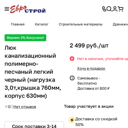
Главная
Каталог
Строительные материалы
Дренажн
Вернем 3% бонусами!
2 499 руб./
шт
Люк
канализационный
Нет в наличии, уточняйте ц
полимерно-
Хочу в подарок
песчаный легкий
Самовывоз -
черный (нагрузка
бесплатно
3,0т,крышка 760мм,
Доставка от 800 ₽
корпус 630мм)
Товар участвует в акции
0
Нет отзывов
Доставка со скидкой
50%
Срок поставки 3-14