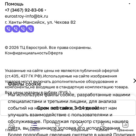
Помощь
+7 (3467) 92-83-06
eurostroy-info@bk.ru
г. Ханты-Мансийск, ул. Чехова 82
© 2026 ТЦ Еврострой. Все права сохранены.
Конфиденциальность
Оферта
Указанные на сайте цены не являются публичной офертой
(ст.435, 437 ГК РФ).Используемые на сайте изображения
товаров могут включать дополнительное оборудование и
Файлы cookie
компоненты,не входящие в стандартную комплектацию товара.
Все цены указаны в рублях (PУБ.)
Мы используем файлы cookie, разработанные нашими
специалистами и третьими лицами, для анализа
Срок поставки 3-14 дней!
событий на нашем веб-сайте, что позволяет нам
улучшать взаимодействие с пользователями и
обслуживание. Продолжая просмотр страниц нашего
сайта, вы принимаете условия его использования.
Главная
Каталог
Корзина
Избранные
Кабинет
Сравнение
Более подробные сведения смотрите в нашей
Политике