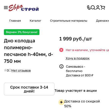
Главная
Каталог
Строительные материалы
Дренажн
Вернем 3% бонусами!
1 999 руб./
шт
Дно колодца
полимерно-
Нет в наличии, уточняйте ц
песчаное h-40мм, d-
Хочу в подарок
750 мм
Самовывоз -
0
Нет отзывов
бесплатно
Доставка от 800 ₽
Срок поставки 3-14
Товар участвует в акции
дней!
Доставка со скидкой
50%