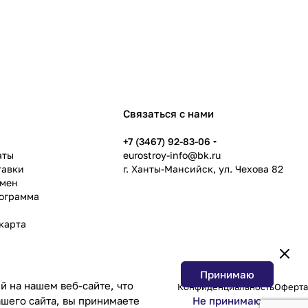
Связаться с нами
ь
+7 (3467) 92-83-06
аты
eurostroy-info@bk.ru
тавки
г. Ханты-Мансийск, ул. Чехова 82
бмен
рограмма
карта
Принимаю
 на нашем веб-сайте, что
Конфиденциальность
Оферта
Не принимаю
шего сайта, вы принимаете