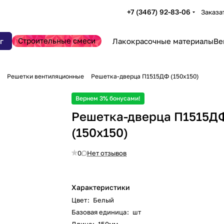
+7 (3467) 92-83-06
Заказа
Строительные смеси
г
Лакокрасочные материалы
Ве
Решетки вентиляционные
Решетка-дверца П1515ДФ (150х150)
Вернем 3% бонусами!
Решетка-дверца П1515Д
(150х150)
0
Нет отзывов
Характеристики
Цвет
:
Белый
Базовая единица
:
шт