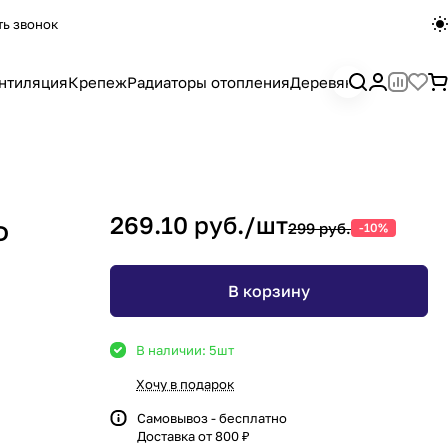
ть звонок
нтиляция
Крепеж
Радиаторы отопления
Деревянный погона
269.10 руб./
шт
Ф
299 руб.
-10%
В корзину
В наличии: 5
шт
Хочу в подарок
Самовывоз - бесплатно
Доставка от 800 ₽