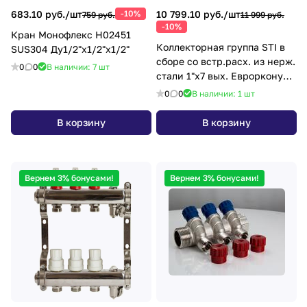
683.10 руб./
шт
-10%
10 799.10 руб./
шт
759 руб.
11 999 руб.
-10%
Кран Монофлекс Н02451
Коллекторная группа STI в
SUS304 Ду1/2"х1/2"х1/2"
сборе со встр.расх. из нерж.
0
0
В наличии: 7
шт
стали 1"х7 вых. Еврорконус
3/4
0
0
В наличии: 1
шт
В корзину
В корзину
Вернем 3% бонусами!
Вернем 3% бонусами!