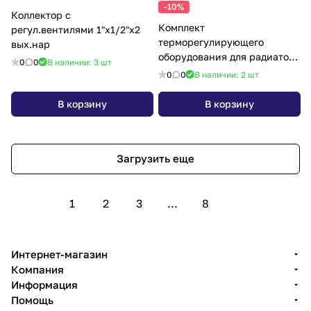
-10%
Коллектор с
Комплект
регул.вентилями 1"х1/2"х2
терморегулирующего
вых.нар
оборудования для радиатора
0
0
В наличии: 3
шт
угловой
0
0
В наличии: 2
шт
В корзину
В корзину
Загрузить еще
1
2
3
...
8
Интернет-магазин
Компания
Информация
Помощь