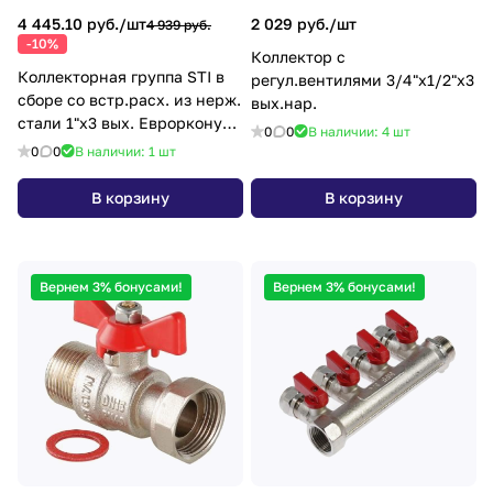
4 445.10 руб./
шт
2 029 руб./
шт
4 939 руб.
-10%
Коллектор с
Коллекторная группа STI в
регул.вентилями 3/4"х1/2"х3
сборе со встр.расх. из нерж.
вых.нар.
стали 1"х3 вых. Еврорконус
0
0
В наличии: 4
шт
3/4
0
0
В наличии: 1
шт
В корзину
В корзину
Вернем 3% бонусами!
Вернем 3% бонусами!