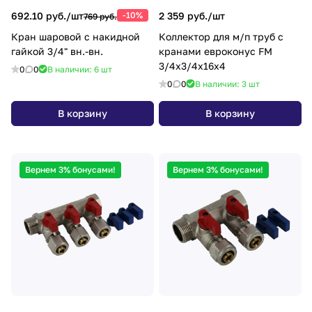
692.10 руб./
шт
-10%
2 359 руб./
шт
769 руб.
Кран шаровой с накидной
Коллектор для м/п труб с
гайкой 3/4" вн.-вн.
кранами евроконус FM
3/4x3/4x16x4
0
0
В наличии: 6
шт
0
0
В наличии: 3
шт
В корзину
В корзину
Вернем 3% бонусами!
Вернем 3% бонусами!