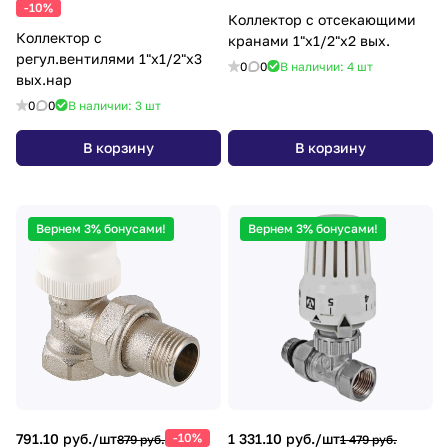
-10%
Коллектор с отсекающими
Коллектор с
кранами 1"х1/2"х2 вых.
регул.вентилями 1"х1/2"х3
0
0
В наличии: 4
шт
вых.нар
0
0
В наличии: 3
шт
В корзину
В корзину
Вернем 3% бонусами!
Вернем 3% бонусами!
791.10 руб./
шт
-10%
1 331.10 руб./
шт
879 руб.
1 479 руб.