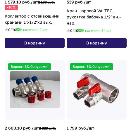
1 979.10 руб./
шт
539 руб./
шт
2 199 руб.
-10%
Кран шаровой VALTEC,
Коллектор с отсекающими
рукоятка бабочка 1/2" вн.-
кранами 1"х1/2"х3 вых.
нар.
0
0
В наличии: 2
шт
0
0
В наличии: 34
шт
В корзину
В корзину
Вернем 3% бонусами!
Вернем 3% бонусами!
2 600.10 руб./
шт
1 799 руб./
шт
2 889 руб.