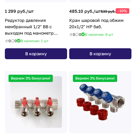
1 299 руб./
шт
485.10 руб./
шт
-10%
539 руб.
Редуктор давления
Кран шаровой под обжим
мембранный 1/2" ВВ с
20х1/2" НР баб.
выходом под манометр
0
0
В наличии: 9
шт
ZEGOR QS-3432
0
0
В наличии: 1
шт
В корзину
В корзину
Вернем 3% бонусами!
Вернем 3% бонусами!