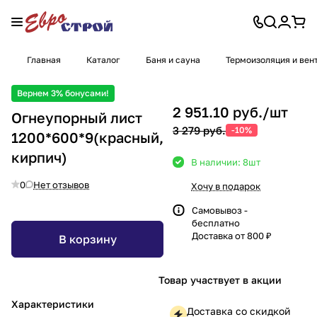
Главная
Каталог
Баня и сауна
Термоизоляция и вен
Вернем 3% бонусами!
2 951.10 руб./
шт
Огнеупорный лист
3 279 руб.
-10%
1200*600*9(красный,
кирпич)
В наличии: 8
шт
0
Нет отзывов
Хочу в подарок
Самовывоз -
бесплатно
Доставка от 800 ₽
В корзину
Товар участвует в акции
Характеристики
Доставка со скидкой