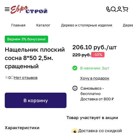
Главная
Каталог
Дерево и столярные изделия
Дере
Вернем 3% бонусами!
206.10 руб./
шт
Нащельник плоский
229 руб.
-10%
сосна 8*50 2,5м.
сращенный
В наличии: 3
шт
0
Нет отзывов
Хочу в подарок
Самовывоз -
бесплатно
Доставка от 800 ₽
В корзину
Товар участвует в акции
Характеристики
Доставка со скидкой