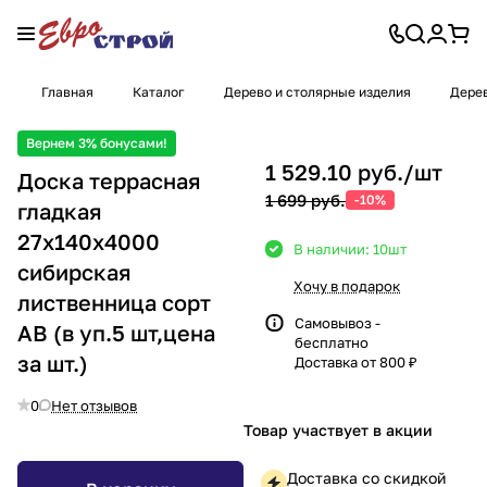
Главная
Каталог
Дерево и столярные изделия
Дере
Вернем 3% бонусами!
1 529.10 руб./
шт
Доска террасная
1 699 руб.
-10%
гладкая
27х140х4000
В наличии: 10
шт
сибирская
Хочу в подарок
лиственница сорт
Самовывоз -
АВ (в уп.5 шт,цена
бесплатно
за шт.)
Доставка от 800 ₽
0
Нет отзывов
Товар участвует в акции
Доставка со скидкой