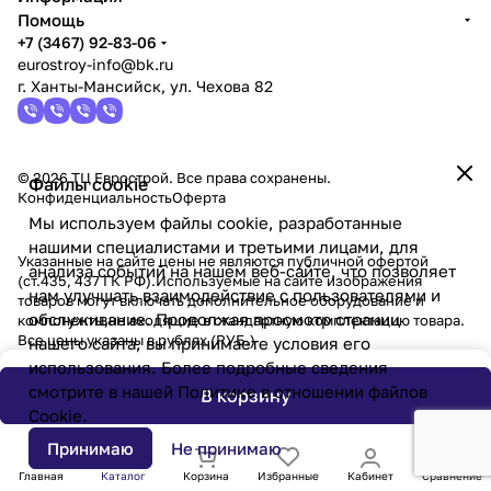
Помощь
+7 (3467) 92-83-06
eurostroy-info@bk.ru
г. Ханты-Мансийск, ул. Чехова 82
© 2026 ТЦ Еврострой. Все права сохранены.
Файлы cookie
Конфиденциальность
Оферта
Мы используем файлы cookie, разработанные
нашими специалистами и третьими лицами, для
Указанные на сайте цены не являются публичной офертой
анализа событий на нашем веб-сайте, что позволяет
(ст.435, 437 ГК РФ).Используемые на сайте изображения
нам улучшать взаимодействие с пользователями и
товаров могут включать дополнительное оборудование и
обслуживание. Продолжая просмотр страниц
компоненты,не входящие в стандартную комплектацию товара.
Все цены указаны в рублях (PУБ.)
нашего сайта, вы принимаете условия его
использования. Более подробные сведения
смотрите в нашей
Политике в отношении файлов
В корзину
Cookie
.
Принимаю
Не принимаю
Главная
Каталог
Корзина
Избранные
Кабинет
Сравнение