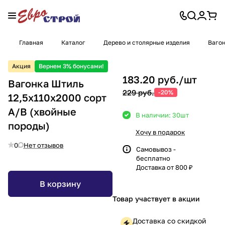
Главная
Каталог
Дерево и столярные изделия
Вагон
Акция
Вернем 3% бонусами!
183.20 руб./
шт
Вагонка Штиль
229 руб.
-20%
12,5х110х2000 сорт
А/В (хвойные
В наличии: 30
шт
породы)
Хочу в подарок
0
Нет отзывов
Самовывоз -
бесплатно
Доставка от 800 ₽
В корзину
Товар участвует в акции
Доставка со скидкой