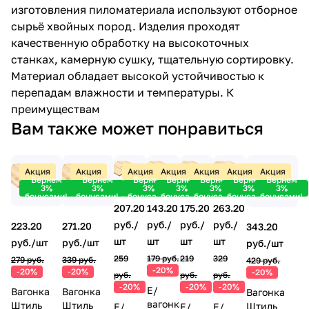
изготовления пиломатериала используют отборное
сырьё хвойных пород. Изделия проходят
качественную обработку на высокоточных
станках, камерную сушку, тщательную сортировку.
Материал обладает высокой устойчивостью к
перепадам влажности и температуры. К
преимуществам
Вам также может понравиться
Акция
Акция
Акция
Акция
Акция
Акция
Акция
Вернем
Вернем
Вернем
Вернем
Вернем
Вернем
Вернем
3%
3%
3%
3%
3%
3%
3%
бонусами!
бонусами!
бонусами!
бонусами!
бонусами!
бонусами!
бонусами!
175.20
207.20
143.20
263.20
руб./
руб./
руб./
руб./
223.20
271.20
343.20
шт
шт
шт
шт
руб./
шт
руб./
шт
руб./
шт
219
259
179 руб.
329
279 руб.
339 руб.
429 руб.
-20%
-20%
-20%
-20%
руб.
руб.
руб.
-20%
-20%
-20%
Е/
Вагонка
Вагонка
Вагонка
вагонка
Штиль
Штиль
Штиль
Е/
Е/
Е/