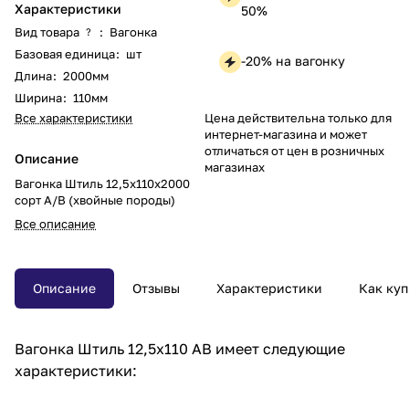
Характеристики
50%
Вид товара
:
Вагонка
?
Базовая единица
:
шт
-20% на вагонку
Длина
:
2000мм
Ширина
:
110мм
Цена действительна только для
Все характеристики
интернет-магазина и может
отличаться от цен в розничных
Описание
магазинах
Вагонка Штиль 12,5х110х2000
сорт А/В (хвойные породы)
Все описание
Описание
Отзывы
Характеристики
Как куп
Вагонка Штиль 12,5х110 АВ имеет следующие
характеристики: